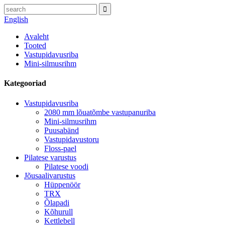
English
Avaleht
Tooted
Vastupidavusriba
Mini-silmusrihm
Kategooriad
Vastupidavusriba
2080 mm lõuatõmbe vastupanuriba
Mini-silmusrihm
Puusabänd
Vastupidavustoru
Floss-pael
Pilatese varustus
Pilatese voodi
Jõusaalivarustus
Hüppenöör
TRX
Õlapadi
Kõhurull
Kettlebell