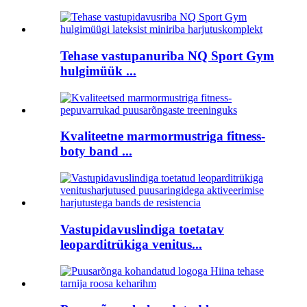
Tehase vastupanuriba NQ Sport Gym
hulgimüük ...
Kvaliteetne marmormustriga fitness-
boty band ...
Vastupidavuslindiga toetatav
leoparditrükiga venitus...