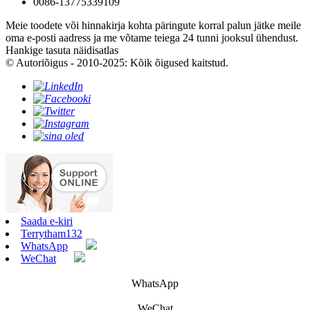
0086-13775339109
Meie toodete või hinnakirja kohta päringute korral palun jätke meile
oma e-posti aadress ja me võtame teiega 24 tunni jooksul ühendust.
Hankige tasuta näidisatlas
© Autoriõigus - 2010-2025: Kõik õigused kaitstud.
Saada e-kiri
Terrytham132
WhatsApp
WeChat
WhatsApp
WeChat