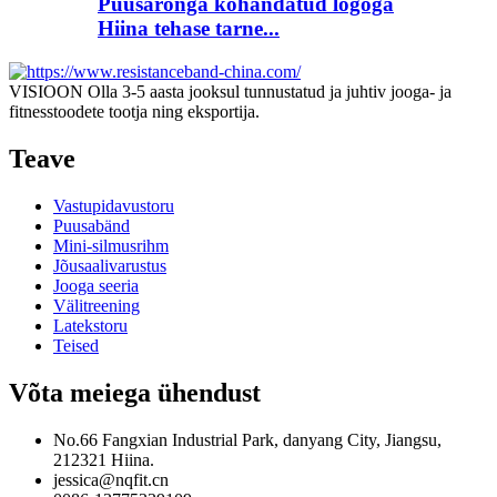
Puusarõnga kohandatud logoga
Hiina tehase tarne...
VISIOON Olla 3-5 aasta jooksul tunnustatud ja juhtiv jooga- ja
fitnesstoodete tootja ning eksportija.
Teave
Vastupidavustoru
Puusabänd
Mini-silmusrihm
Jõusaalivarustus
Jooga seeria
Välitreening
Latekstoru
Teised
Võta meiega ühendust
No.66 Fangxian Industrial Park, danyang City, Jiangsu,
212321 Hiina.
jessica@nqfit.cn