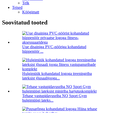
Telk
Teised
Köögimatt
Soovitatud tooted
Uue disainiga PVC-nööriga kohandatud
hüppenöör ...
Hulgimüük kohandatud logoga treeningriba
lateksist jõusaalijooga...
Tehase vastupidavusriba NQ Sport Gym
hulgimüügi lateks...