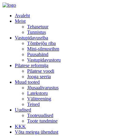
Avaleht
Meist
Tehasetuur
Tunnistus
Vastupidavusriba
Tõmbejõu riba
Mini-silmusrihm
Puusabänd
Vastupidavustoru
Pilatese reformija
Pilatese voodi
Jooga seeria
Muud tooted
Jõusaalivarustus
Latekstoru
Välitreening
Teised
Uudised
Tooteuudised
Toote tundmine
KKK
Võta meiega ühendust