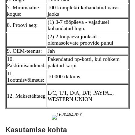
7. Minimaalne
100 komplekti kohandatud värvi
kogus:
jaoks
(1) 3-7 tööpäeva - vajadusel
8. Proovi aeg:
kohandatud logo.
(2) 2 tööpäeva jooksul –
olemasolevate proovide puhul
9. OEM-teenus:
Jah
10.
Pakendatud pp-kotti, kui rohkem
Pakkimisandmed:
pakitud karpi
11.
10 000 tk kuus
Tootmisvõimsus:
L/C, T/T, D/A, D/P, PAYPAL,
12. Maksetähtaeg
WESTERN UNION
Kasutamise kohta