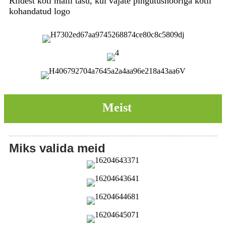
Riidest koti malli tasu, kui vajate pingutusnööriga kotil
kohandatud logo
Meist
Miks valida meid