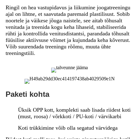
Ringil on hea vastupidavus ja liikumine joogatreeningu
ajal on lihtne, et saavutada paremaid plastilisust. Sobib
noortele ja väikese jõuga naistele, see aitab tõhusalt
venitada ja treenida kogu keha lihaseid, stabiliseerida
rühti ja kontrollida venitusdistantsi, parandada tõhusalt
füüsilise aktiivsuse võimet ja kujundada keha kõverust.
Võib suurendada treeningu rõõmu, muuta ühte
treeningstiili.
Paketi kohta
Üksik OPP kott, komplekti saab lisada riidest koti
(must, roosa) / võrkkoti / PU-koti / värvikarbi
Koti trükkimine võib olla segatud värvidega