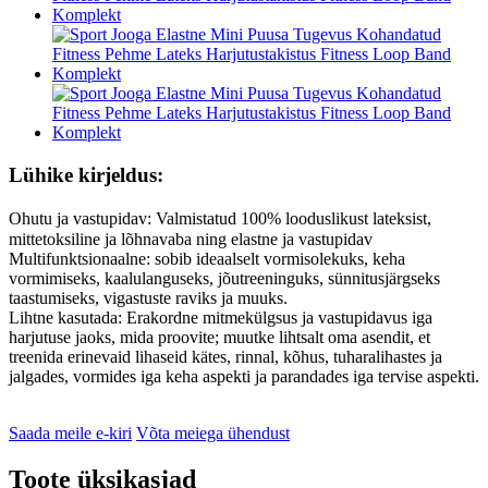
Lühike kirjeldus:
Ohutu ja vastupidav: Valmistatud 100% looduslikust lateksist,
mittetoksiline ja lõhnavaba ning elastne ja vastupidav
Multifunktsionaalne: sobib ideaalselt vormisolekuks, keha
vormimiseks, kaalulanguseks, jõutreeninguks, sünnitusjärgseks
taastumiseks, vigastuste raviks ja muuks.
Lihtne kasutada: Erakordne mitmekülgsus ja vastupidavus iga
harjutuse jaoks, mida proovite; muutke lihtsalt oma asendit, et
treenida erinevaid lihaseid kätes, rinnal, kõhus, tuharalihastes ja
jalgades, vormides iga keha aspekti ja parandades iga tervise aspekti.
Saada meile e-kiri
Võta meiega ühendust
Toote üksikasjad