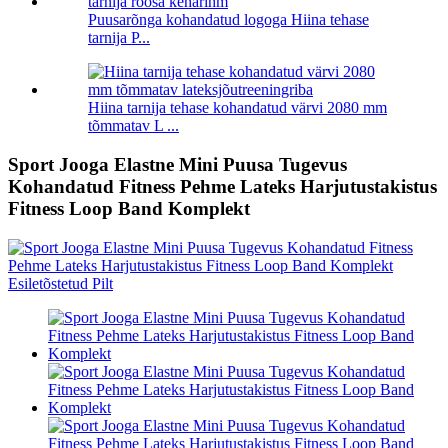
Puusarõnga kohandatud logoga Hiina tehase
tarnija P...
Hiina tarnija tehase kohandatud värvi 2080 mm
tõmmatav L ...
Sport Jooga Elastne Mini Puusa Tugevus
Kohandatud Fitness Pehme Lateks Harjutustakistus
Fitness Loop Band Komplekt