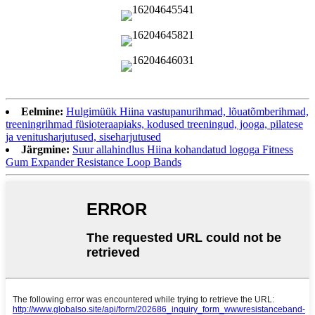
Eelmine:
Hulgimüük Hiina vastupanurihmad, lõuatõmberihmad,
treeningrihmad füsioteraapiaks, kodused treeningud, jooga, pilatese
ja venitusharjutused, siseharjutused
Järgmine:
Suur allahindlus Hiina kohandatud logoga Fitness
Gum Expander Resistance Loop Bands