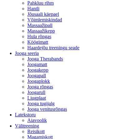
Pahkluu rihm
Hantli
Jõusaali käepael
Võimlemiskindad
Massaažipall
Massaažikepp
Hula rõngas
Köögimatt
Haardejõu treeningu seade
Jooga seeria
Jooga Therabands
Joogamatt
Joogakepp
Joogapall
Joogaplokk
Jooga rõngas
Joogarull
Liugplaat
Jooga tugijalg
Jooga venitusrõngas
Latekstoru
Aiavoolik
Välitreening
Reisikott
Magamiskott