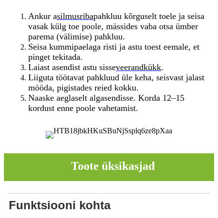
Ankur a
silmusriba
pahkluu kõrguselt toele ja seisa
vasak külg toe poole, mässides vaba otsa ümber
parema (välimise) pahkluu.
Seisa kummipaelaga risti ja astu toest eemale, et
pinget tekitada.
Laiast asendist astu sisse
veerandkükk
.
Liiguta töötavat pahkluud üle keha, seisvast jalast
mööda, pigistades reied kokku.
Naaske aeglaselt algasendisse. Korda 12–15
kordust enne poole vahetamist.
Toote üksikasjad
Funktsiooni kohta