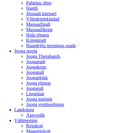
Pahkluu rihm
Hantli
Jõusaali käepael
Võimlemiskindad
Massaažipall
Massaažikepp
Hula rõngas
Köögimatt
Haardejõu treeningu seade
Jooga seeria
Jooga Therabands
Joogamatt
Joogakepp
Joogapall
Joogaplokk
Jooga rõngas
Joogarull
Liugplaat
Jooga tugijalg
Jooga venitusrõngas
Latekstoru
Aiavoolik
Välitreening
Reisikott
Magamiskott