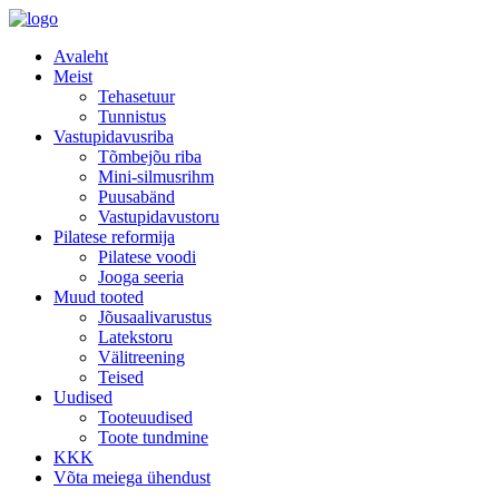
Avaleht
Meist
Tehasetuur
Tunnistus
Vastupidavusriba
Tõmbejõu riba
Mini-silmusrihm
Puusabänd
Vastupidavustoru
Pilatese reformija
Pilatese voodi
Jooga seeria
Muud tooted
Jõusaalivarustus
Latekstoru
Välitreening
Teised
Uudised
Tooteuudised
Toote tundmine
KKK
Võta meiega ühendust