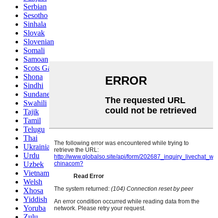
Serbian
Sesotho
Sinhala
Slovak
Slovenian
Somali
Samoan
Scots Gaelic
Shona
Sindhi
Sundanese
Swahili
Tajik
Tamil
Telugu
Thai
Ukrainian
Urdu
Uzbek
Vietnamese
Welsh
Xhosa
Yiddish
Yoruba
Zulu