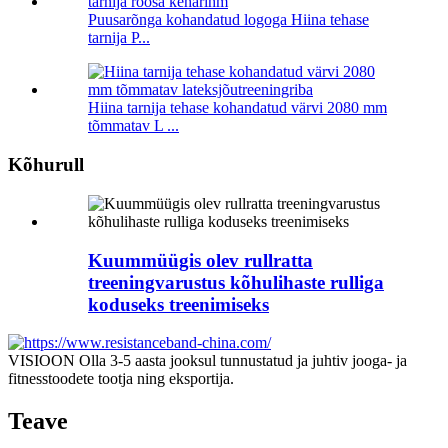
Puusarõnga kohandatud logoga Hiina tehase
tarnija P...
Hiina tarnija tehase kohandatud värvi 2080 mm
tõmmatav L ...
Kõhurull
Kuummüügis olev rullratta
treeningvarustus kõhulihaste rulliga
koduseks treenimiseks
VISIOON Olla 3-5 aasta jooksul tunnustatud ja juhtiv jooga- ja
fitnesstoodete tootja ning eksportija.
Teave