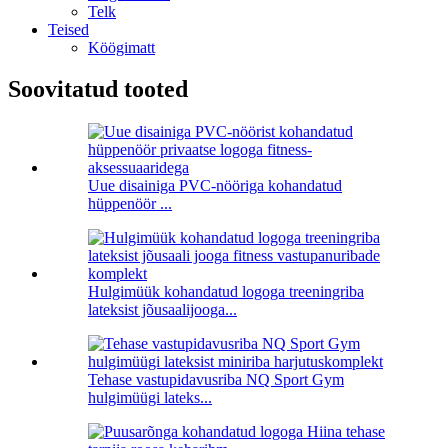
Telk
Teised
Köögimatt
Soovitatud tooted
Uue disainiga PVC-nööriga kohandatud
hüppenöör ...
Hulgimüük kohandatud logoga treeningriba
lateksist jõusaalijooga...
Tehase vastupidavusriba NQ Sport Gym
hulgimüügi lateks...