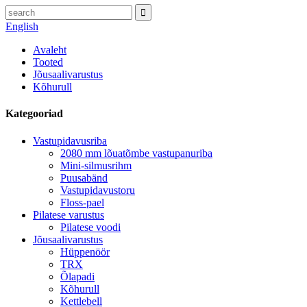
English
Avaleht
Tooted
Jõusaalivarustus
Kõhurull
Kategooriad
Vastupidavusriba
2080 mm lõuatõmbe vastupanuriba
Mini-silmusrihm
Puusabänd
Vastupidavustoru
Floss-pael
Pilatese varustus
Pilatese voodi
Jõusaalivarustus
Hüppenöör
TRX
Õlapadi
Kõhurull
Kettlebell