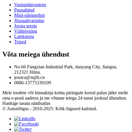
Vastupidavustoru
Puusabänd
Mini-silmusrihm
Jõusaalivarustus
Jooga seeria
Välitreening
Latekstoru
Teised
Võta meiega ühendust
No.66 Fangxian Industrial Park, danyang City, Jiangsu,
212321 Hiina.
jessica@nqfit.cn
0086-13775339109
Meie toodete või hinnakirja kohta päringute korral palun jätke meile
oma e-posti aadress ja me võtame teiega 24 tunni jooksul ühendust.
Hankige tasuta näidisatlas
© Autoriõigus - 2010-2025: Kõik õigused kaitstud.