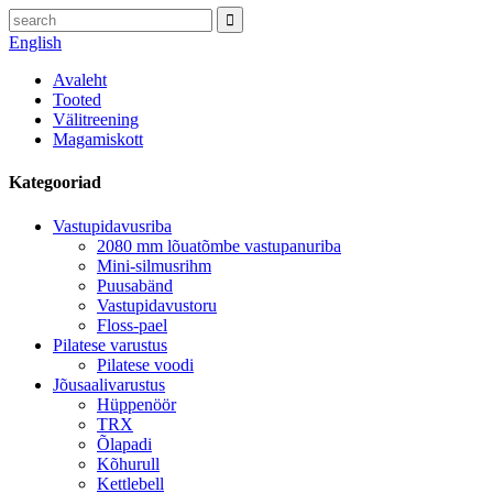
English
Avaleht
Tooted
Välitreening
Magamiskott
Kategooriad
Vastupidavusriba
2080 mm lõuatõmbe vastupanuriba
Mini-silmusrihm
Puusabänd
Vastupidavustoru
Floss-pael
Pilatese varustus
Pilatese voodi
Jõusaalivarustus
Hüppenöör
TRX
Õlapadi
Kõhurull
Kettlebell