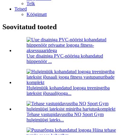
Telk
Teised
Köögimatt
Soovitatud tooted
Uue disainiga PVC-nööriga kohandatud
hüppenöör ...
Hulgimüük kohandatud logoga treeningriba
lateksist jõusaalijooga...
Tehase vastupidavusriba NQ Sport Gym
hulgimüügi lateks...