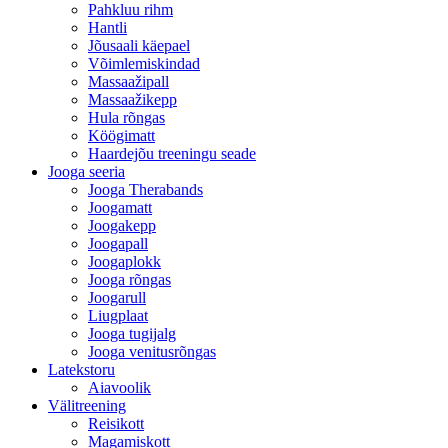
Pahkluu rihm
Hantli
Jõusaali käepael
Võimlemiskindad
Massaažipall
Massaažikepp
Hula rõngas
Köögimatt
Haardejõu treeningu seade
Jooga seeria
Jooga Therabands
Joogamatt
Joogakepp
Joogapall
Joogaplokk
Jooga rõngas
Joogarull
Liugplaat
Jooga tugijalg
Jooga venitusrõngas
Latekstoru
Aiavoolik
Välitreening
Reisikott
Magamiskott