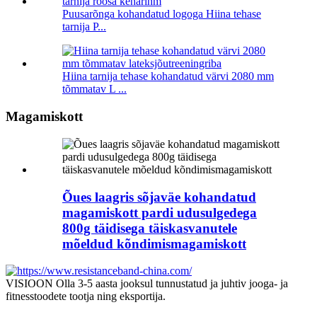
Puusarõnga kohandatud logoga Hiina tehase
tarnija P...
Hiina tarnija tehase kohandatud värvi 2080 mm
tõmmatav L ...
Magamiskott
Õues laagris sõjaväe kohandatud
magamiskott pardi udusulgedega
800g täidisega täiskasvanutele
mõeldud kõndimismagamiskott
VISIOON Olla 3-5 aasta jooksul tunnustatud ja juhtiv jooga- ja
fitnesstoodete tootja ning eksportija.