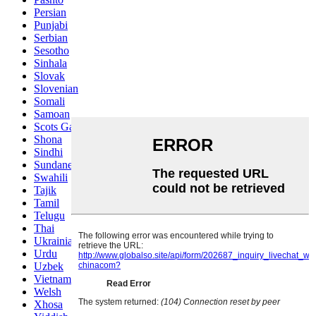
Persian
Punjabi
Serbian
Sesotho
Sinhala
Slovak
Slovenian
Somali
Samoan
Scots Gaelic
Shona
Sindhi
Sundanese
Swahili
Tajik
Tamil
Telugu
Thai
Ukrainian
Urdu
Uzbek
Vietnamese
Welsh
Xhosa