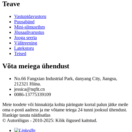
Teave
Vastupidavustoru
Puusabänd
Mini-silmusrihm
Jõusaalivarustus
Jooga seeria
Välitreening
Latekstoru
Teised
Võta meiega ühendust
No.66 Fangxian Industrial Park, danyang City, Jiangsu,
212321 Hiina.
jessica@nqfit.cn
0086-13775339109
Meie toodete või hinnakirja kohta päringute korral palun jätke meile
oma e-posti aadress ja me võtame teiega 24 tunni jooksul ühendust.
Hankige tasuta näidisatlas
© Autoriõigus - 2010-2025: Kõik õigused kaitstud.