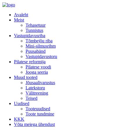
Avaleht
Meist
Tehasetuur
Tunnistus
Vastupidavusriba
Tõmbejõu riba
Mini-silmusrihm
Puusabänd
Vastupidavustoru
Pilatese reformija
Pilatese voodi
Jooga seeria
Muud tooted
Jõusaalivarustus
Latekstoru
Välitreening
Teised
Uudised
Tooteuudised
Toote tundmine
KKK
Võta meiega ühendust