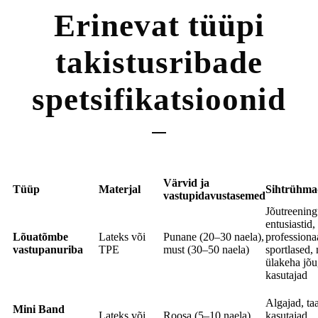
Erinevat tüüpi
takistusribade
spetsifikatsioonid
Värvid ja
Tüüp
Materjal
Sihtrühma
vastupidavustasemed
Jõutreenin
entusiastid,
Lõuatõmbe
Lateks või
Punane (20–30 naela),
professiona
vastupanuriba
TPE
must (30–50 naela)
sportlased,
ülakeha jõ
kasutajad
Algajad, ta
Mini Band
Lateks või
Roosa (5–10 naela),
kasutajad,