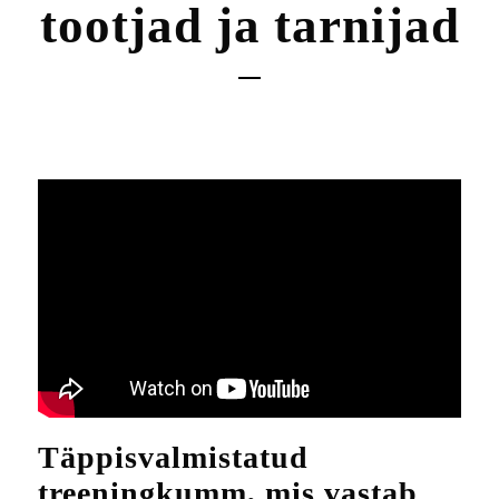
tootjad ja tarnijad
Täppisvalmistatud
treeningkumm, mis vastab