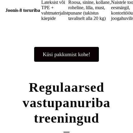
Lateksist või
Roosa, sinine, kollane,
Naistele to
TPE +
roheline, lilla, must,
eesmärgil,
Joonis-8 toruriba
vahtmaterjalist
punane (takistus
kontoritööta
käepide
tavaliselt alla 20 kg)
joogahuvili
Küsi pakkumist kohe!
Regulaarsed
vastupanuriba
treeningud