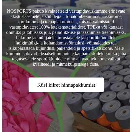
NQSPORTS pakub kvaliteetseid vastupidavuskumme erinevate
takistustasemete ja stiilidega – lõuatõmbekumme, aaskumme,
torukumme ja teraapiakumme –, mis on valmistatud
vastupidavatest 100% lateksmaterjalidest, TPE-st või kangast
ohutuks ja tõhusaks jõu, paindlikkuse ja taastumise treenimiseks.
Pakume jaemüüjatele, turustajatele ja spordibrändidele
hulgimüügi- ja kohandamisvõimalusi, võimaldades teil
isikupärastada kujundusi, pakendeid ja spetsifikatsioone. Meie
kummid sobivad ideaalselt nii uutele kaubamärkidele kui ka juba
tegutsevatele spordiklubidele ning aitavad teie tootevalikut
kvaliteedi ja mitmekülgsusega tõsta.
Küsi kiiret hinnapakkumist