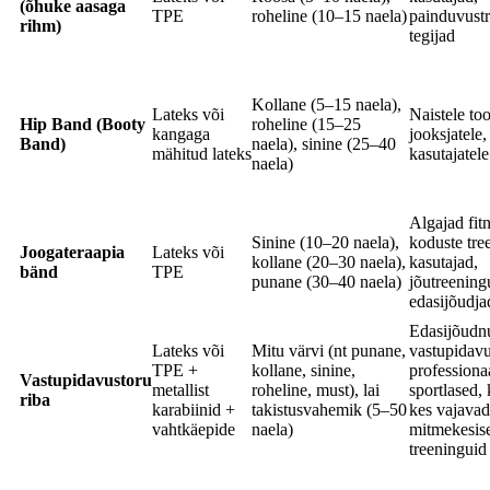
(õhuke aasaga
TPE
roheline (10–15 naela)
painduvust
rihm)
tegijad
Kollane (5–15 naela),
Lateks või
Naistele to
Hip Band (Booty
roheline (15–25
kangaga
jooksjatele,
Band)
naela), sinine (25–40
mähitud lateks
kasutajatele
naela)
Algajad fitn
Sinine (10–20 naela),
koduste tre
Joogateraapia
Lateks või
kollane (20–30 naela),
kasutajad,
bänd
TPE
punane (30–40 naela)
jõutreening
edasijõudja
Edasijõudn
Lateks või
Mitu värvi (nt punane,
vastupidavu
TPE +
kollane, sinine,
professiona
Vastupidavustoru
metallist
roheline, must), lai
sportlased, 
riba
karabiinid +
takistusvahemik (5–50
kes vajavad
vahtkäepide
naela)
mitmekesis
treeninguid