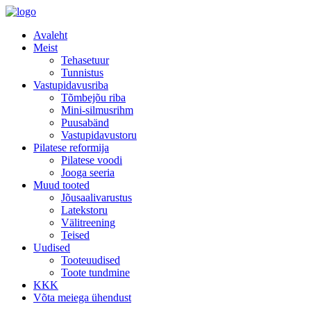
Avaleht
Meist
Tehasetuur
Tunnistus
Vastupidavusriba
Tõmbejõu riba
Mini-silmusrihm
Puusabänd
Vastupidavustoru
Pilatese reformija
Pilatese voodi
Jooga seeria
Muud tooted
Jõusaalivarustus
Latekstoru
Välitreening
Teised
Uudised
Tooteuudised
Toote tundmine
KKK
Võta meiega ühendust