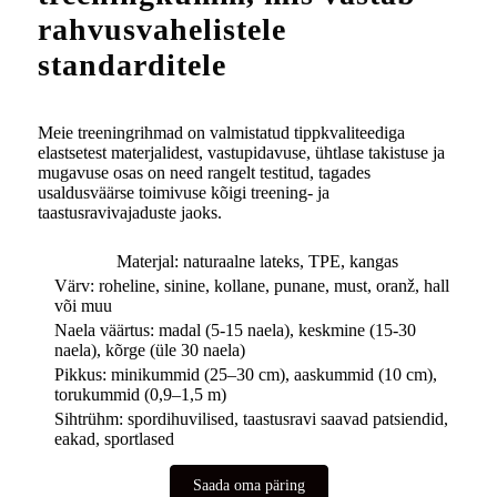
rahvusvahelistele
standarditele
Meie treeningrihmad on valmistatud tippkvaliteediga
elastsetest materjalidest, vastupidavuse, ühtlase takistuse ja
mugavuse osas on need rangelt testitud, tagades
usaldusväärse toimivuse kõigi treening- ja
taastusravivajaduste jaoks.
Materjal: naturaalne lateks, TPE, kangas
Värv: roheline, sinine, kollane, punane, must, oranž, hall
või muu
Naela väärtus: madal (5-15 naela), keskmine (15-30
naela), kõrge (üle 30 naela)
Pikkus: minikummid (25–30 cm), aaskummid (10 cm),
torukummid (0,9–1,5 m)
Sihtrühm: spordihuvilised, taastusravi saavad patsiendid,
eakad, sportlased
Saada oma päring