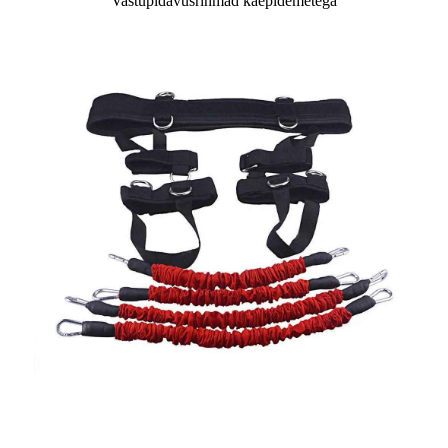
Vastupidavusrihmad käepidemetega