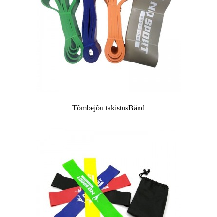
Tõmbejõu takistus
Bänd