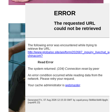
Vastupidavusribad tuharalihastele