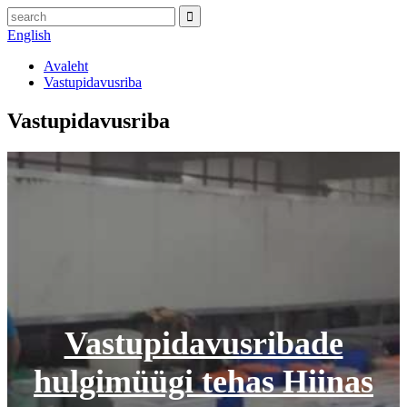
English
Avaleht
Vastupidavusriba
Vastupidavusriba
Vastupidavusribade
hulgimüügi tehas Hiinas