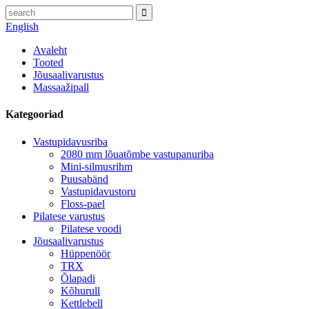
English
Avaleht
Tooted
Jõusaalivarustus
Massaažipall
Kategooriad
Vastupidavusriba
2080 mm lõuatõmbe vastupanuriba
Mini-silmusrihm
Puusabänd
Vastupidavustoru
Floss-pael
Pilatese varustus
Pilatese voodi
Jõusaalivarustus
Hüppenöör
TRX
Õlapadi
Kõhurull
Kettlebell