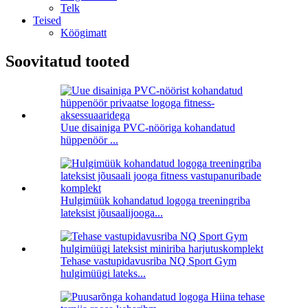
Telk
Teised
Köögimatt
Soovitatud tooted
Uue disainiga PVC-nööriga kohandatud
hüppenöör ...
Hulgimüük kohandatud logoga treeningriba
lateksist jõusaalijooga...
Tehase vastupidavusriba NQ Sport Gym
hulgimüügi lateks...