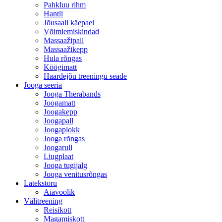
Pahkluu rihm
Hantli
Jõusaali käepael
Võimlemiskindad
Massaažipall
Massaažikepp
Hula rõngas
Köögimatt
Haardejõu treeningu seade
Jooga seeria
Jooga Therabands
Joogamatt
Joogakepp
Joogapall
Joogaplokk
Jooga rõngas
Joogarull
Liugplaat
Jooga tugijalg
Jooga venitusrõngas
Latekstoru
Aiavoolik
Välitreening
Reisikott
Magamiskott