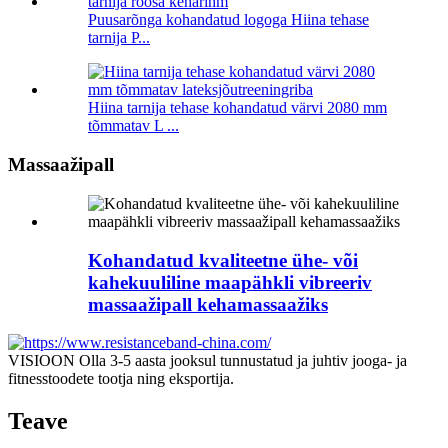
Puusarõnga kohandatud logoga Hiina tehase
tarnija P...
Hiina tarnija tehase kohandatud värvi 2080 mm
tõmmatav L ...
Massaažipall
Kohandatud kvaliteetne ühe- või
kahekuuliline maapähkli vibreeriv
massaažipall kehamassaažiks
VISIOON Olla 3-5 aasta jooksul tunnustatud ja juhtiv jooga- ja
fitnesstoodete tootja ning eksportija.
Teave