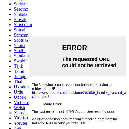
Serbian
Sesotho
Sinhala
Slovak
Slovenian
Somali
Samoan
Scots Gaelic
Shona
Sindhi
Sundanese
Swahili
Tajik
Tamil
Telugu
Thai
Ukrainian
Urdu
Uzbek
Vietnamese
Welsh
Xhosa
Yiddish
Yoruba
Zulu