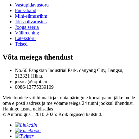
Vastupidavustoru
Puusabänd
Mini-silmusrihm
Jõusaalivarustus
Jooga seeria
Välitreening
Latekstoru
Teised
Võta meiega ühendust
No.66 Fangxian Industrial Park, danyang City, Jiangsu,
212321 Hiina.
jessica@nqfit.cn
0086-13775339109
Meie toodete või hinnakirja kohta päringute korral palun jätke meile
oma e-posti aadress ja me võtame teiega 24 tunni jooksul ühendust.
Hankige tasuta näidisatlas
© Autoriõigus - 2010-2025: Kõik õigused kaitstud.