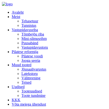
Avaleht
Meist
Tehasetuur
Tunnistus
Vastupidavusriba
Tõmbejõu riba
Mini-silmusrihm
Puusabänd
Vastupidavustoru
Pilatese reformija
Pilatese voodi
Jooga seeria
Muud tooted
Jõusaalivarustus
Latekstoru
Välitreening
Teised
Uudised
Tooteuudised
Toote tundmine
KKK
Võta meiega ühendust