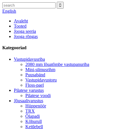
English
Avaleht
Tooted
Jooga seeria
Jooga rõngas
Kategooriad
Vastupidavusriba
2080 mm lõuatõmbe vastupanuriba
Mini-silmusrihm
Puusabänd
Vastupidavustoru
Floss-pael
Pilatese varustus
Pilatese voodi
Jõusaalivarustus
Hüppenöör
TRX
Õlapadi
Kõhurull
Kettlebell