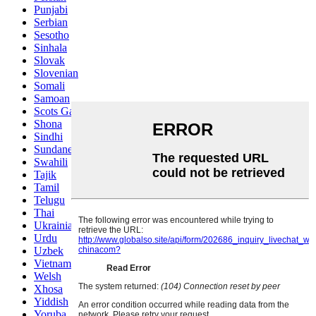
Punjabi
Serbian
Sesotho
Sinhala
Slovak
Slovenian
Somali
Samoan
Scots Gaelic
Shona
Sindhi
Sundanese
Swahili
Tajik
Tamil
Telugu
Thai
Ukrainian
Urdu
Uzbek
Vietnamese
Welsh
Xhosa
Yiddish
Yoruba