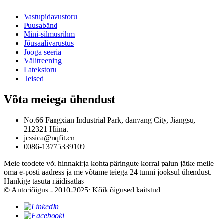
Vastupidavustoru
Puusabänd
Mini-silmusrihm
Jõusaalivarustus
Jooga seeria
Välitreening
Latekstoru
Teised
Võta meiega ühendust
No.66 Fangxian Industrial Park, danyang City, Jiangsu,
212321 Hiina.
jessica@nqfit.cn
0086-13775339109
Meie toodete või hinnakirja kohta päringute korral palun jätke meile
oma e-posti aadress ja me võtame teiega 24 tunni jooksul ühendust.
Hankige tasuta näidisatlas
© Autoriõigus - 2010-2025: Kõik õigused kaitstud.