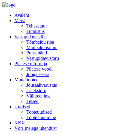
Avaleht
Meist
Tehasetuur
Tunnistus
Vastupidavusriba
Tõmbejõu riba
Mini-silmusrihm
Puusabänd
Vastupidavustoru
Pilatese reformija
Pilatese voodi
Jooga seeria
Muud tooted
Jõusaalivarustus
Latekstoru
Välitreening
Teised
Uudised
Tooteuudised
Toote tundmine
KKK
Võta meiega ühendust