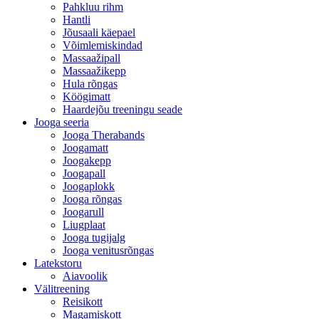
Pahkluu rihm
Hantli
Jõusaali käepael
Võimlemiskindad
Massaažipall
Massaažikepp
Hula rõngas
Köögimatt
Haardejõu treeningu seade
Jooga seeria
Jooga Therabands
Joogamatt
Joogakepp
Joogapall
Joogaplokk
Jooga rõngas
Joogarull
Liugplaat
Jooga tugijalg
Jooga venitusrõngas
Latekstoru
Aiavoolik
Välitreening
Reisikott
Magamiskott