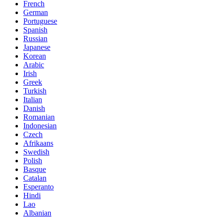
French
German
Portuguese
Spanish
Russian
Japanese
Korean
Arabic
Irish
Greek
Turkish
Italian
Danish
Romanian
Indonesian
Czech
Afrikaans
Swedish
Polish
Basque
Catalan
Esperanto
Hindi
Lao
Albanian