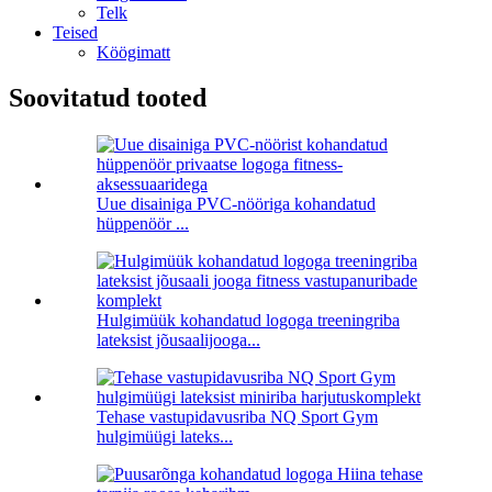
Telk
Teised
Köögimatt
Soovitatud tooted
Uue disainiga PVC-nööriga kohandatud
hüppenöör ...
Hulgimüük kohandatud logoga treeningriba
lateksist jõusaalijooga...
Tehase vastupidavusriba NQ Sport Gym
hulgimüügi lateks...