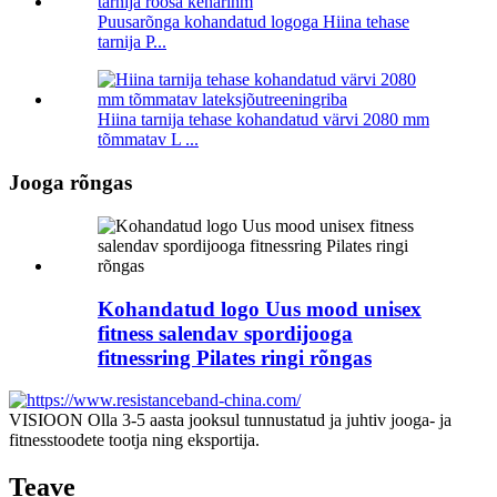
Puusarõnga kohandatud logoga Hiina tehase
tarnija P...
Hiina tarnija tehase kohandatud värvi 2080 mm
tõmmatav L ...
Jooga rõngas
Kohandatud logo Uus mood unisex
fitness salendav spordijooga
fitnessring Pilates ringi rõngas
VISIOON Olla 3-5 aasta jooksul tunnustatud ja juhtiv jooga- ja
fitnesstoodete tootja ning eksportija.
Teave