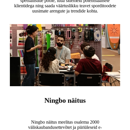
spetsialistide poole, luua sidemeid potentsiaalsete
klientidega ning saada väärtuslikku teavet sporditoodete
uusimate arengute ja trendide kohta.
Ningbo näitus
Ningbo näitus meelitas osalema 2000
väliskaubandusettevõtet ja piiriüleseid e-