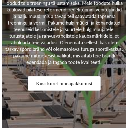
loodud teie treeningu täiustamiseks. Meie toodete hulka
kuuluvad pilatese reformerid, redelitünnid, venituslindid
ja palju muud, mis aitavad teil saavutada täpsema
treeningu ja vormi. Pakume hulgimüügi- ja kohandatud
teenuseid keskmistele ja suurtele hulgimüüjatele,
turustajatele ja rahvusvahelistele kaubamärkidele, et
rahuldada teie vajadusi. Olenemata sellest, kas olete
tärkav spordibränd või olemasoleva turuga spordikeskus,
pakume mitmekesist valikut, mis aitab teie brändi
edendada ja tagada toote kvaliteeti.
Küsi kiiret hinnapakkumist