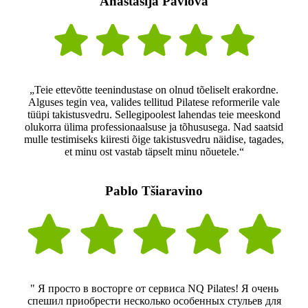
Anastasija Pavlova
„Teie ettevõtte teenindustase on olnud tõeliselt erakordne.
Alguses tegin vea, valides tellitud Pilatese reformerile vale
tüüpi takistusvedru. Sellegipoolest lahendas teie meeskond
olukorra ülima professionaalsuse ja tõhususega. Nad saatsid
mulle testimiseks kiiresti õige takistusvedru näidise, tagades,
et minu ost vastab täpselt minu nõuetele.“
Pablo Tšiaravino
" Я просто в восторге от сервиса NQ Pilates! Я очень
спешил приобрести несколько особенных стульев для