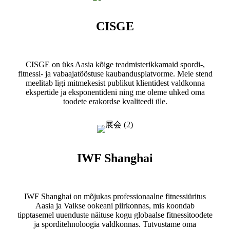
CISGE
CISGE on üks Aasia kõige teadmisterikkamaid spordi-,
fitnessi- ja vabaajatööstuse kaubandusplatvorme. Meie stend
meelitab ligi mitmekesist publikut klientidest valdkonna
ekspertide ja eksponentideni ning me oleme uhked oma
toodete erakordse kvaliteedi üle.
IWF Shanghai
IWF Shanghai on mõjukas professionaalne fitnessiüritus
Aasia ja Vaikse ookeani piirkonnas, mis koondab
tipptasemel uuenduste näituse kogu globaalse fitnessitoodete
ja sporditehnoloogia valdkonnas. Tutvustame oma