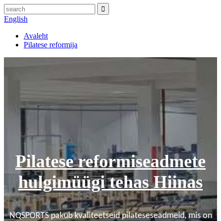
English
Avaleht
Pilatese reformija
Pilatese reformiseadmete
hulgimüügi tehas Hiinas
NQSPORTS pakub kvaliteetseid pilateseseadmeid, mis on