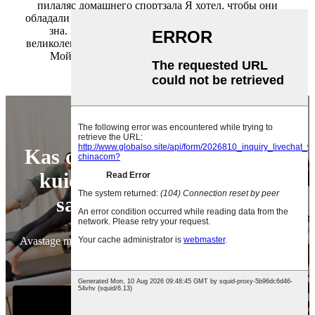
пилаляс домашнего спортзала Я хотел, чтобы они
обладали целым набором функций, которые я даже, не
зна. Но их техническая команда была просто
великолепна! Они предложили комплексное решение.
Мой домашний спортзал будет идеальным! "
Kas oled valmis teada saama,
kuidas me saame sind edu
saavutamiseks aidata?
Avastage meie üksikasjaliku kataloogi abil oma ettevõtte jaoks
ideaalsed treeninglahendused.
Alusta juba täna!