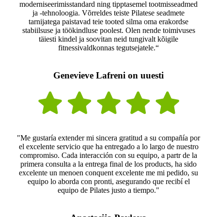
moderniseerimisstandard ning tipptasemel tootmisseadmed
ja -tehnoloogia. Võrreldes teiste Pilatese seadmete
tarnijatega paistavad teie tooted silma oma erakordse
stabiilsuse ja töökindluse poolest. Olen nende toimivuses
täiesti kindel ja soovitan neid tungivalt kõigile
fitnessivaldkonnas tegutsejatele.“
Genevieve Lafreni on uuesti
"Me gustaría extender mi sincera gratitud a su compañía por
el excelente servicio que ha entregado a lo largo de nuestro
compromiso. Cada interacción con su equipo, a partr de la
primera consulta a la entrega final de los products, ha sido
excelente un menoen conquent excelente me mi pedido, su
equipo lo aborda con pronti, asegurando que recibí el
equipo de Pilates justo a tiempo."