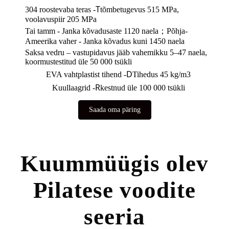
T
304 roostevaba teras -
tõmbetugevus 515 MPa,
voolavuspiir 205 MPa
Tai tamm - Janka kõvadusaste 1120 naela；
Põhja-
Ameerika vaher - Janka kõvadus kuni 1450 naela
Saksa vedru – vastupidavus jääb vahemikku 5–47 naela,
koormustestitud üle 50 000 tsükli
D
EVA vahtplastist tihend -
Tihedus 45 kg/m3
R
Kuullaagrid -
kestnud üle 100 000 tsükli
Saada oma päring
Kuummüügis olev
Pilatese voodite
seeria