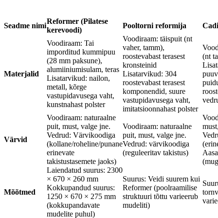
Reformer (Pilatese
Seadme nimi
Pooltorni reformija
Cadi
kerevoodi)
Voodiraam: täispuit (nt
Voodiraam: Tai
vaher, tamm),
Vood
imporditud kummipuu
roostevabast terasest
(nt 
(28 mm paksune),
kronsteinid
Lisat
alumiiniumisulam, teras
Materjalid
Lisatarvikud: 304
puuvi
Lisatarvikud: nailon,
roostevabast terasest
puid
metall, kõrge
komponendid, suure
roost
vastupidavusega vaht,
vastupidavusega vaht,
vedru
kunstnahast polster
imitatsioonnahast polster
Voodiraam: naturaalne
Vood
puit, must, valge jne.
Voodiraam: naturaalne
must,
Vedrud: Värvikoodiga
puit, must, valge jne.
Vedr
Värvid
(kollane/roheline/punane
Vedrud: värvikoodiga
(eri
erinevate
(reguleeritav takistus)
Aasa
takistustasemete jaoks)
(mug
Laiendatud suurus: 2300
× 670 × 260 mm
Suurus: Veidi suurem kui
Suuru
Kokkupandud suurus:
Reformer (poolraamilise
Mõõtmed
tornv
1250 × 670 × 275 mm
struktuuri tõttu varieerub
varie
(kokkupandavate
mudeliti)
mudelite puhul)