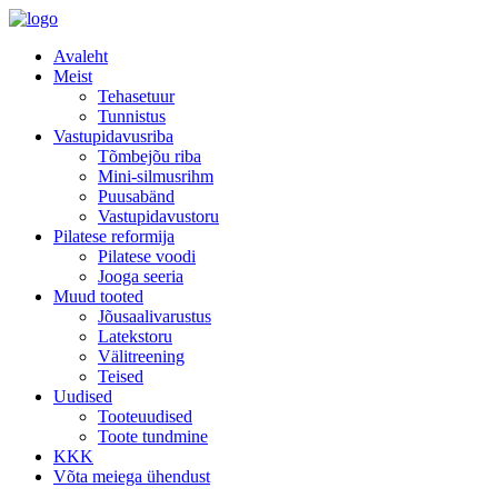
Avaleht
Meist
Tehasetuur
Tunnistus
Vastupidavusriba
Tõmbejõu riba
Mini-silmusrihm
Puusabänd
Vastupidavustoru
Pilatese reformija
Pilatese voodi
Jooga seeria
Muud tooted
Jõusaalivarustus
Latekstoru
Välitreening
Teised
Uudised
Tooteuudised
Toote tundmine
KKK
Võta meiega ühendust