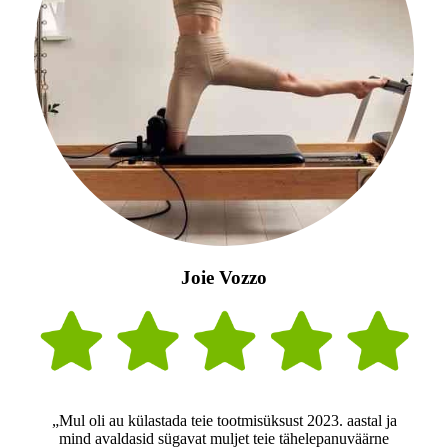
Joie Vozzo
„Mul oli au külastada teie tootmisüksust 2023. aastal ja
mind avaldasid sügavat muljet teie tähelepanuväärne