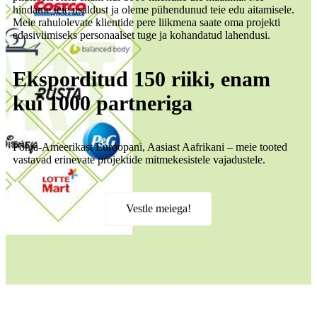
hindame teie usaldust ja oleme pühendunud teie edu aitamisele.
Meie rahulolevate klientide pere liikmena saate oma projekti
edasiviimiseks personaalset tuge ja kohandatud lahendusi.
Eksporditud 150 riiki, enam
kui 1000 partneriga
Põhja-Ameerikast Euroopani, Aasiast Aafrikani – meie tooted
vastavad erinevate projektide mitmekesistele vajadustele.
Vestle meiega!