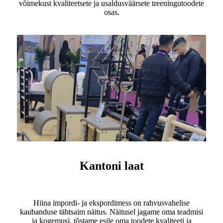
võimekust kvaliteetsete ja usaldusväärsete treeningutoodete
osas.
Kantoni laat
Hiina impordi- ja ekspordimess on rahvusvahelise
kaubanduse tähtsaim näitus. Näitusel jagame oma teadmisi
ja kogemusi, tõstame esile oma toodete kvaliteeti ja