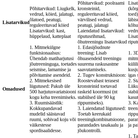
Põhitarvikud: poolraami
Lisa
Põhitarvikud: Liugkelk,
kronsteinid,
(kõr
vedrud, köied, jalatugi,
reguleeritavad köied,
toed)
õlatoed, peatugi,
värvilised vedrud,
läbis
Lisatarvikud
reguleeritavad köied
peatugi, jalatugi
kõhul
Lisatarvikud: kast,
Laiendatud lisatarvikud:
vedr
hüppelaud, katteplaat
riputusrihmad,
Lisat
õhutreeningu lisatarvikud
ripu
1. Mitmekülgne
1. Edasijõudnute
funktsionaalsus:
treening: Lisab
1. 3
Ühendab matiharjutusi
õhuasendeid treeningu
mitme
jõutreeninguga, toetades
suurema raskusastme
külil
seismise, lamamise ja
saavutamiseks.
kusju
põlvitamise asendeid.
2. Tugev konstruktsioon:
igas 
2. Mitmekesised
Roostevabast terasest
2. St
liigutused: Pakub üle
kronsteinid toetavad
Liik
Omadused
500 harjutusvariatsiooni
raskeid koormusi (nt
stabi
kogu keha treenimiseks.
stabiilsed üle 90 kg
kasut
3. Ruumisäästlik:
rippumiseks).
3. K
Kokkupandavad
3. Laiendatud liigutused:
tree
mudelid säästavad
Toetab keerukaid
rippu
ruumi, sobivad koju või
treeningkombinatsioone,
para
väikestesse
parandades tasakaalu ja
ja pa
spordisaalidesse.
jõukontrolli.
1. Ta