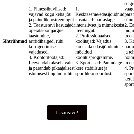
selg
1. Fitnessihuvilised:
1.
vaag
vajavad kogu keha jõu-
Kesktaseme/edasijõudnud
para
ja paindlikkustreeningut.
kasutajad: harrastage
sünni
2. Taastusravi kasutajad:
intensiivset ja mitmekesist
2. E
operatsioonijärgne
treeningut.
mõju
taastumine,
2. Professionaalsed
treen
Sihtrühmad
artriidihaiged, rühi
koolitajad: Vajadus
3. K
korrigeerimise
koostada edasijõudnutele
harju
vajadused.
mõeldud
ja t
3. Kontoritöötajad:
koolitusprogramme.
hõlm
Leevendab alaseljavalu
3. Sportlased: Parandage
treen
ja parandab pikaajalisest
kere stabiilsust ja
4. Pr
istumisest tingitud rühti.
sportlikku sooritust.
spor
kerel
sport
Lisateave!