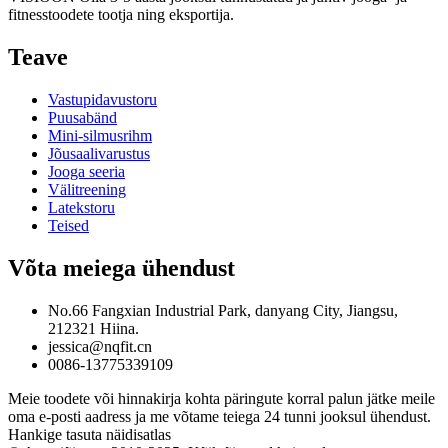
fitnesstoodete tootja ning eksportija.
Teave
Vastupidavustoru
Puusabänd
Mini-silmusrihm
Jõusaalivarustus
Jooga seeria
Välitreening
Latekstoru
Teised
Võta meiega ühendust
No.66 Fangxian Industrial Park, danyang City, Jiangsu,
212321 Hiina.
jessica@nqfit.cn
0086-13775339109
Meie toodete või hinnakirja kohta päringute korral palun jätke meile
oma e-posti aadress ja me võtame teiega 24 tunni jooksul ühendust.
Hankige tasuta näidisatlas