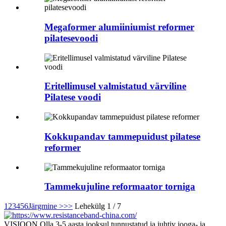
Megaformer alumiiniumist reformer
pilatesevoodi
Eritellimusel valmistatud värviline
Pilatese voodi
Kokkupandav tammepuidust pilatese
reformer
Tammekujuline reformaator torniga
1
2
3
4
5
6
Järgmine >
>>
Lehekülg 1 / 7
VISIOON Olla 3-5 aasta jooksul tunnustatud ja juhtiv jooga- ja