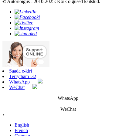
© Autoriõigus - 2010-2025: Kõik õigused kaitstud.
Saada e-kiri
Terrytham132
WhatsApp
WeChat
WhatsApp
WeChat
x
English
French
German