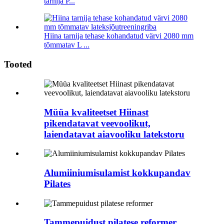
tarnija P...
Hiina tarnija tehase kohandatud värvi 2080 mm
tõmmatav L ...
Tooted
Müüa kvaliteetset Hiinast
pikendatavat veevoolikut,
laiendatavat aiavooliku latekstoru
Alumiiniumisulamist kokkupandav
Pilates
Tammepuidust pilatese reformer