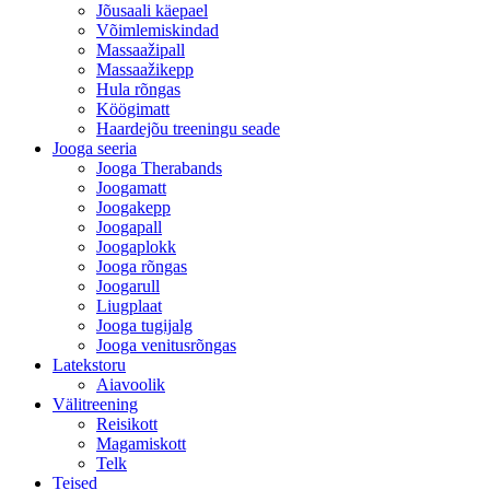
Jõusaali käepael
Võimlemiskindad
Massaažipall
Massaažikepp
Hula rõngas
Köögimatt
Haardejõu treeningu seade
Jooga seeria
Jooga Therabands
Joogamatt
Joogakepp
Joogapall
Joogaplokk
Jooga rõngas
Joogarull
Liugplaat
Jooga tugijalg
Jooga venitusrõngas
Latekstoru
Aiavoolik
Välitreening
Reisikott
Magamiskott
Telk
Teised