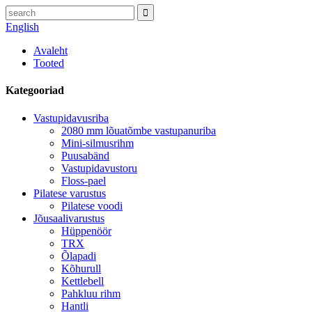
English
Avaleht
Tooted
Kategooriad
Vastupidavusriba
2080 mm lõuatõmbe vastupanuriba
Mini-silmusrihm
Puusabänd
Vastupidavustoru
Floss-pael
Pilatese varustus
Pilatese voodi
Jõusaalivarustus
Hüppenöör
TRX
Õlapadi
Kõhurull
Kettlebell
Pahkluu rihm
Hantli