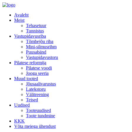
Avaleht
Meist
Tehasetuur
Tunnistus
Vastupidavusriba
Tõmbejõu riba
Mini-silmusrihm
Puusabänd
Vastupidavustoru
Pilatese reformija
Pilatese voodi
Jooga seeria
Muud tooted
Jõusaalivarustus
Latekstoru
Välitreening
Teised
Uudised
Tooteuudised
Toote tundmine
KKK
Võta meiega ühendust