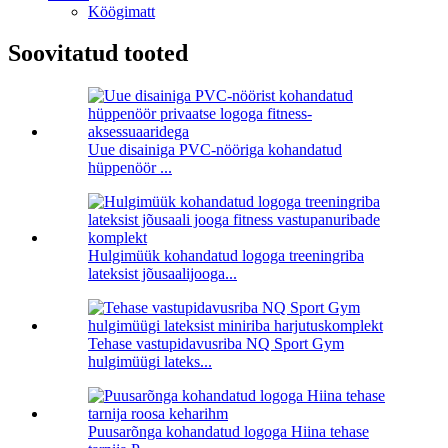
Köögimatt
Soovitatud tooted
Uue disainiga PVC-nööriga kohandatud
hüppenöör ...
Hulgimüük kohandatud logoga treeningriba
lateksist jõusaalijooga...
Tehase vastupidavusriba NQ Sport Gym
hulgimüügi lateks...
Puusarõnga kohandatud logoga Hiina tehase