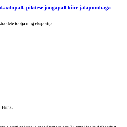
akaalupall, pilatese joogapall kiire jalapumbaga
toodete tootja ning eksportija.
 Hiina.