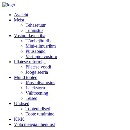
Avaleht
Meist
Tehasetuur
Tunnistus
Vastupidavusriba
Tõmbejõu riba
Mini-silmusrihm
Puusabänd
Vastupidavustoru
Pilatese reformija
Pilatese voodi
Jooga seeria
Muud tooted
Jõusaalivarustus
Latekstoru
Välitreening
Teised
Uudised
Tooteuudised
Toote tundmine
KKK
Võta meiega ühendust