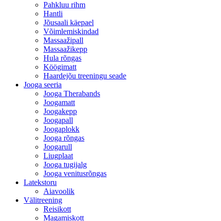
Pahkluu rihm
Hantli
Jõusaali käepael
Võimlemiskindad
Massaažipall
Massaažikepp
Hula rõngas
Köögimatt
Haardejõu treeningu seade
Jooga seeria
Jooga Therabands
Joogamatt
Joogakepp
Joogapall
Joogaplokk
Jooga rõngas
Joogarull
Liugplaat
Jooga tugijalg
Jooga venitusrõngas
Latekstoru
Aiavoolik
Välitreening
Reisikott
Magamiskott