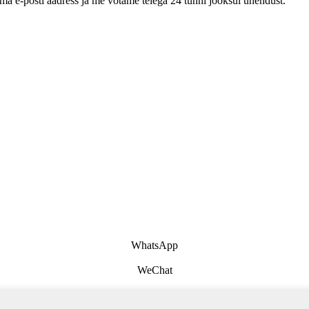
oma e-posti aadress ja me võtame teiega 24 tunni jooksul ühendust.
WhatsApp
WeChat