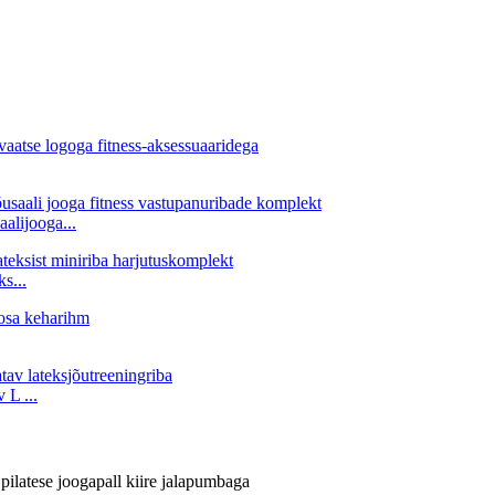
alijooga...
s...
 L ...