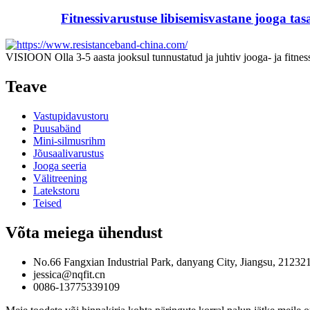
Fitnessivarustuse libisemisvastane jooga tas
VISIOON Olla 3-5 aasta jooksul tunnustatud ja juhtiv jooga- ja fitness
Teave
Vastupidavustoru
Puusabänd
Mini-silmusrihm
Jõusaalivarustus
Jooga seeria
Välitreening
Latekstoru
Teised
Võta meiega ühendust
No.66 Fangxian Industrial Park, danyang City, Jiangsu, 212321
jessica@nqfit.cn
0086-13775339109