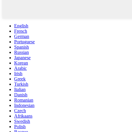
English
French
German
Portuguese
Spanish
Russian
Japanese
Korean
Arabic
Irish
Greek
Turkish
Italian
Danish
Romanian
Indonesian
Czech
Afrikaans
Swedish
Polish
Basque