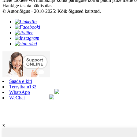
Meie toodete või hinnakirja kohta päringute korral palun jätke meile 
Hankige tasuta näidisatlas
© Autoriõigus - 2010-2025: Kõik õigused kaitstud.
Saada e-kiri
Terrytham132
WhatsApp
WeChat
x