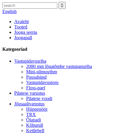
English
Avaleht
Tooted
Jooga seeria
Joogapall
Kategooriad
Vastupidavusriba
2080 mm lõuatõmbe vastupanuriba
Mini-silmusrihm
Puusabänd
Vastupidavustoru
Floss-pael
Pilatese varustus
Pilatese voodi
Jõusaalivarustus
Hüppenöör
TRX
Õlapadi
Kõhurull
Kettlebell