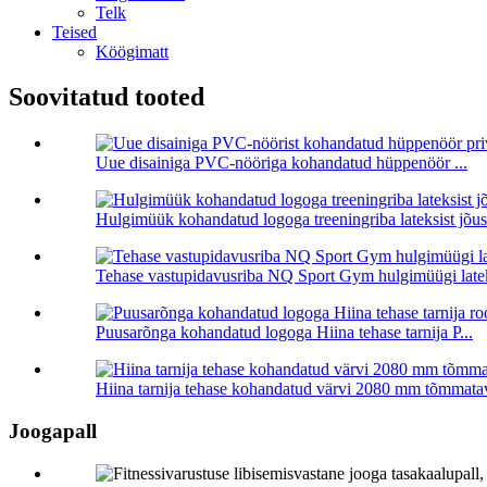
Telk
Teised
Köögimatt
Soovitatud tooted
Uue disainiga PVC-nööriga kohandatud hüppenöör ...
Hulgimüük kohandatud logoga treeningriba lateksist jõusa
Tehase vastupidavusriba NQ Sport Gym hulgimüügi latek
Puusarõnga kohandatud logoga Hiina tehase tarnija P...
Hiina tarnija tehase kohandatud värvi 2080 mm tõmmatav
Joogapall