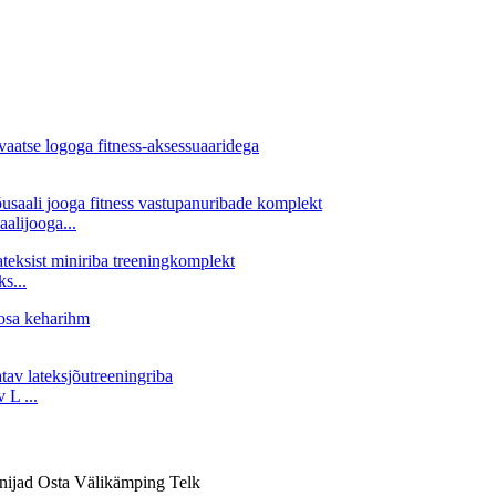
alijooga...
s...
 L ...