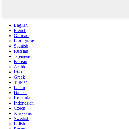
English
French
German
Portuguese
Spanish
Russian
Japanese
Korean
Arabic
Irish
Greek
Turkish
Italian
Danish
Romanian
Indonesian
Czech
Afrikaans
Swedish
Polish
Basque