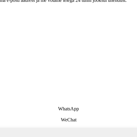
oma e-posti aadress ja me võtame teiega 24 tunni jooksul ühendust.
WhatsApp
WeChat