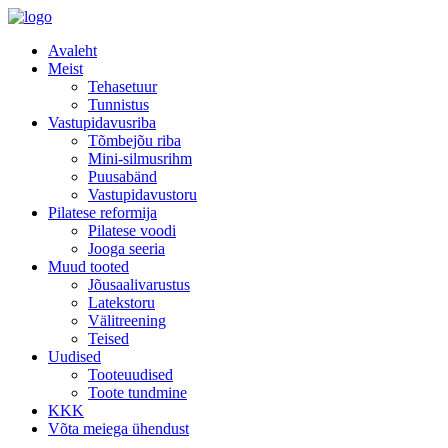
Avaleht
Meist
Tehasetuur
Tunnistus
Vastupidavusriba
Tõmbejõu riba
Mini-silmusrihm
Puusabänd
Vastupidavustoru
Pilatese reformija
Pilatese voodi
Jooga seeria
Muud tooted
Jõusaalivarustus
Latekstoru
Välitreening
Teised
Uudised
Tooteuudised
Toote tundmine
KKK
Võta meiega ühendust