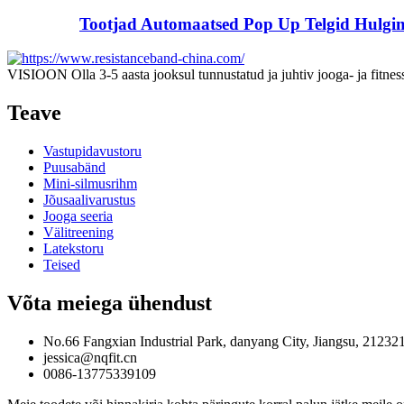
Tootjad Automaatsed Pop Up Telgid Hulgi
VISIOON Olla 3-5 aasta jooksul tunnustatud ja juhtiv jooga- ja fitness
Teave
Vastupidavustoru
Puusabänd
Mini-silmusrihm
Jõusaalivarustus
Jooga seeria
Välitreening
Latekstoru
Teised
Võta meiega ühendust
No.66 Fangxian Industrial Park, danyang City, Jiangsu, 212321
jessica@nqfit.cn
0086-13775339109