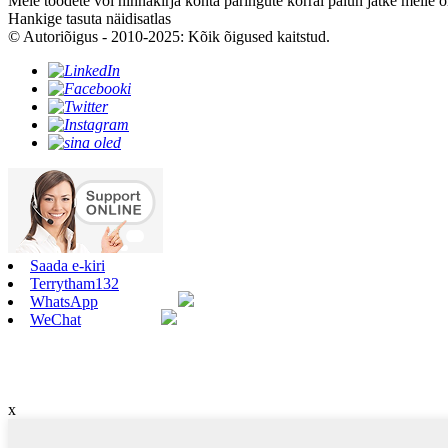
Meie toodete või hinnakirja kohta päringute korral palun jätke meile 
Hankige tasuta näidisatlas
© Autoriõigus - 2010-2025: Kõik õigused kaitstud.
Saada e-kiri
Terrytham132
WhatsApp
WeChat
x