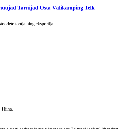
müüjad Tarnijad Osta Välikämping Telk
toodete tootja ning eksportija.
 Hiina.