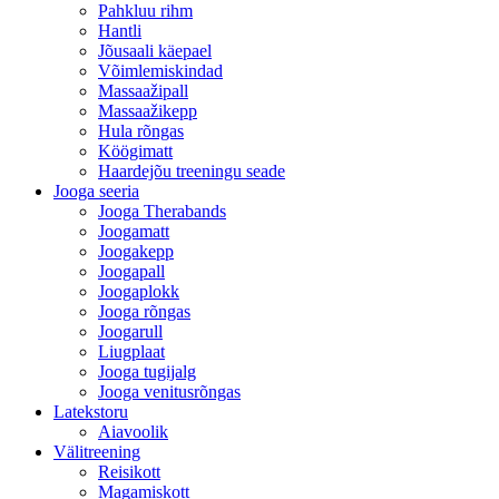
Pahkluu rihm
Hantli
Jõusaali käepael
Võimlemiskindad
Massaažipall
Massaažikepp
Hula rõngas
Köögimatt
Haardejõu treeningu seade
Jooga seeria
Jooga Therabands
Joogamatt
Joogakepp
Joogapall
Joogaplokk
Jooga rõngas
Joogarull
Liugplaat
Jooga tugijalg
Jooga venitusrõngas
Latekstoru
Aiavoolik
Välitreening
Reisikott
Magamiskott