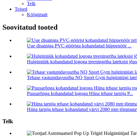
Telk
Teised
Köögimatt
Soovitatud tooted
Uue disainiga PVC-nööriga kohandatud hüppenöör ...
Hulgimüük kohandatud logoga treeningriba lateksist jõusa
Tehase vastupidavusriba NQ Sport Gym hulgimüügi latek
Puusarõnga kohandatud logoga Hiina tehase tarnija P...
Hiina tarnija tehase kohandatud värvi 2080 mm tõmmatav
Telk