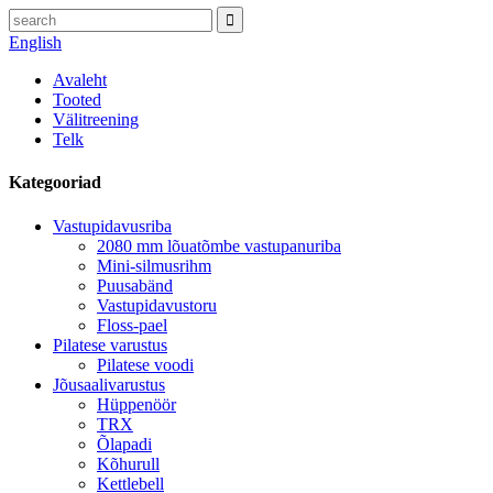
English
Avaleht
Tooted
Välitreening
Telk
Kategooriad
Vastupidavusriba
2080 mm lõuatõmbe vastupanuriba
Mini-silmusrihm
Puusabänd
Vastupidavustoru
Floss-pael
Pilatese varustus
Pilatese voodi
Jõusaalivarustus
Hüppenöör
TRX
Õlapadi
Kõhurull
Kettlebell