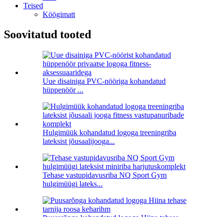
Teised
Köögimatt
Soovitatud tooted
Uue disainiga PVC-nööriga kohandatud
hüppenöör ...
Hulgimüük kohandatud logoga treeningriba
lateksist jõusaalijooga...
Tehase vastupidavusriba NQ Sport Gym
hulgimüügi lateks...