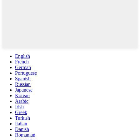
English
French
German
Portuguese
Spanish
Russian
Japanese
Korean
Arabic
Irish
Greek
Turkish
Italian
Danish
Romanian