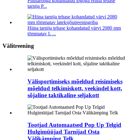
Puusarõnga kohandatud logoga Hiina tehase
tarnija P...
Hiina tarnija tehase kohandatud värvi 2080 mm
tõmmatav L ...
Välitreening
Välisportimiseks mõeldud reisimiseks
mõeldud telkimiskott, veekindel kott,
sõjaline taktikaline seljakott
Tootjad Automaatsed Pop Up Telgid
Hulgimüüjad Tarnijad Osta
Välikämping Telk