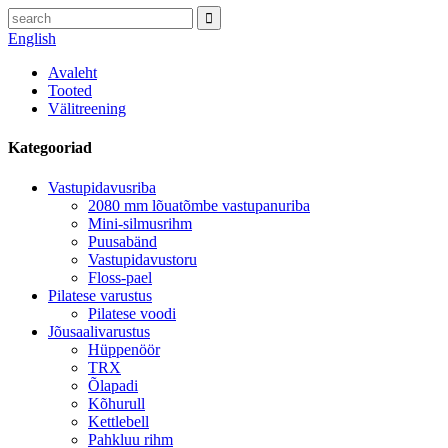
English
Avaleht
Tooted
Välitreening
Kategooriad
Vastupidavusriba
2080 mm lõuatõmbe vastupanuriba
Mini-silmusrihm
Puusabänd
Vastupidavustoru
Floss-pael
Pilatese varustus
Pilatese voodi
Jõusaalivarustus
Hüppenöör
TRX
Õlapadi
Kõhurull
Kettlebell
Pahkluu rihm