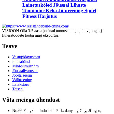
Lainetusköied Jõusaal Lihaste
Toonimine Keha Jõutreening Sport
Fitness Harjutus
VISIOON Olla 3-5 aasta jooksul tunnustatud ja juhtiv jooga- ja
fitnesstoodete tootja ning eksportija.
Teave
Vastupidavustoru
Puusabänd
Mini-silmusrihm
Jõusaalivarustus
Jooga seeria
Välitreening
Latekstoru
Teised
Võta meiega ühendust
No.66 Fangxian Industrial Park, danyang City, Jiangsu,