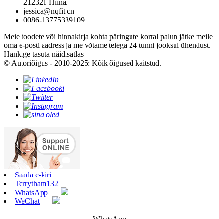
212321 Hiina.
jessica@nqfit.cn
0086-13775339109
Meie toodete või hinnakirja kohta päringute korral palun jätke meile
oma e-posti aadress ja me võtame teiega 24 tunni jooksul ühendust.
Hankige tasuta näidisatlas
© Autoriõigus - 2010-2025: Kõik õigused kaitstud.
Saada e-kiri
Terrytham132
WhatsApp
WeChat
WhatsApp