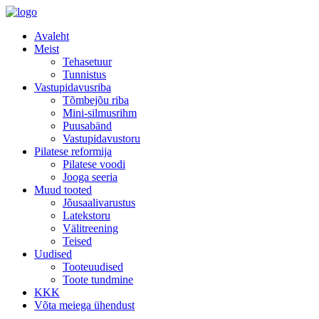
Avaleht
Meist
Tehasetuur
Tunnistus
Vastupidavusriba
Tõmbejõu riba
Mini-silmusrihm
Puusabänd
Vastupidavustoru
Pilatese reformija
Pilatese voodi
Jooga seeria
Muud tooted
Jõusaalivarustus
Latekstoru
Välitreening
Teised
Uudised
Tooteuudised
Toote tundmine
KKK
Võta meiega ühendust