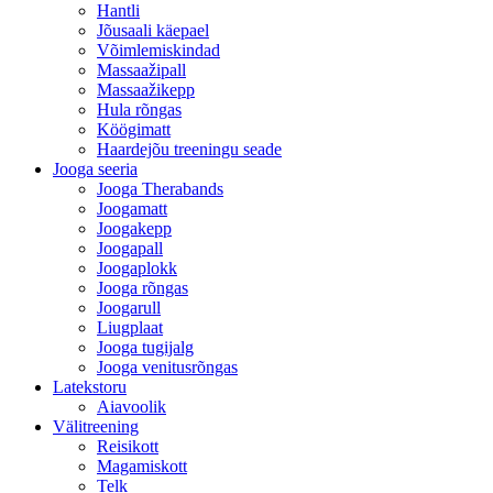
Hantli
Jõusaali käepael
Võimlemiskindad
Massaažipall
Massaažikepp
Hula rõngas
Köögimatt
Haardejõu treeningu seade
Jooga seeria
Jooga Therabands
Joogamatt
Joogakepp
Joogapall
Joogaplokk
Jooga rõngas
Joogarull
Liugplaat
Jooga tugijalg
Jooga venitusrõngas
Latekstoru
Aiavoolik
Välitreening
Reisikott
Magamiskott
Telk