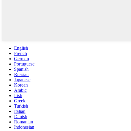
English
French
German
Portuguese
Spanish
Russian
Japanese
Korean
Arabic
Irish
Greek
Turkish
Italian
Danish
Romanian
Indonesian