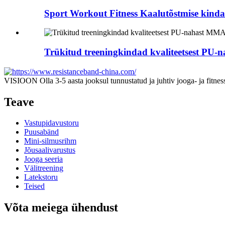
Sport Workout Fitness Kaalutõstmise kindad
Trükitud treeningkindad kvaliteetsest PU
VISIOON Olla 3-5 aasta jooksul tunnustatud ja juhtiv jooga- ja fitness
Teave
Vastupidavustoru
Puusabänd
Mini-silmusrihm
Jõusaalivarustus
Jooga seeria
Välitreening
Latekstoru
Teised
Võta meiega ühendust