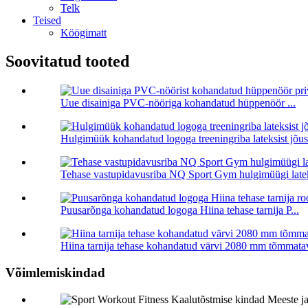
Telk
Teised
Köögimatt
Soovitatud tooted
Uue disainiga PVC-nööriga kohandatud hüppenöör ...
Hulgimüük kohandatud logoga treeningriba lateksist jõusa
Tehase vastupidavusriba NQ Sport Gym hulgimüügi latek
Puusarõnga kohandatud logoga Hiina tehase tarnija P...
Hiina tarnija tehase kohandatud värvi 2080 mm tõmmatav
Võimlemiskindad