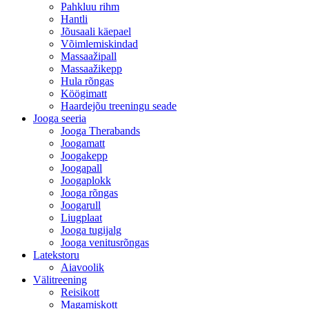
Pahkluu rihm
Hantli
Jõusaali käepael
Võimlemiskindad
Massaažipall
Massaažikepp
Hula rõngas
Köögimatt
Haardejõu treeningu seade
Jooga seeria
Jooga Therabands
Joogamatt
Joogakepp
Joogapall
Joogaplokk
Jooga rõngas
Joogarull
Liugplaat
Jooga tugijalg
Jooga venitusrõngas
Latekstoru
Aiavoolik
Välitreening
Reisikott
Magamiskott