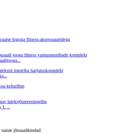
alijooga...
s...
 L ...