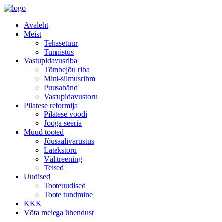
Avaleht
Meist
Tehasetuur
Tunnistus
Vastupidavusriba
Tõmbejõu riba
Mini-silmusrihm
Puusabänd
Vastupidavustoru
Pilatese reformija
Pilatese voodi
Jooga seeria
Muud tooted
Jõusaalivarustus
Latekstoru
Välitreening
Teised
Uudised
Tooteuudised
Toote tundmine
KKK
Võta meiega ühendust