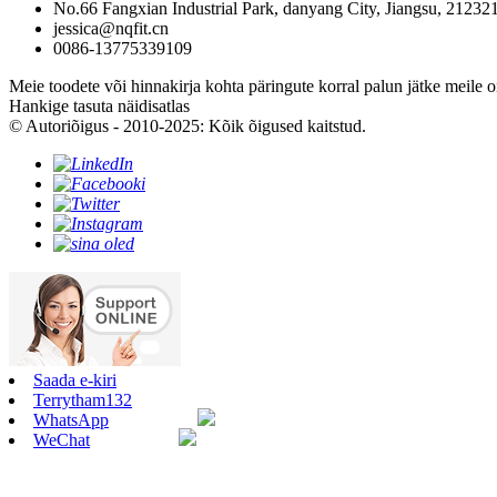
No.66 Fangxian Industrial Park, danyang City, Jiangsu, 212321
jessica@nqfit.cn
0086-13775339109
Meie toodete või hinnakirja kohta päringute korral palun jätke meile 
Hankige tasuta näidisatlas
© Autoriõigus - 2010-2025: Kõik õigused kaitstud.
Saada e-kiri
Terrytham132
WhatsApp
WeChat