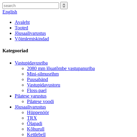
English
Avaleht
Tooted
Jõusaalivarustus
Võimlemiskindad
Kategooriad
Vastupidavusriba
2080 mm lõuatõmbe vastupanuriba
Mini-silmusrihm
Puusabänd
Vastupidavustoru
Floss-pael
Pilatese varustus
Pilatese voodi
Jõusaalivarustus
Hüppenöör
TRX
Õlapadi
Kõhurull
Kettlebell