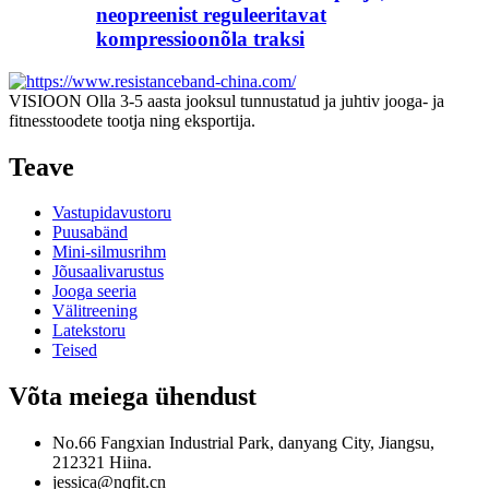
neopreenist reguleeritavat
kompressioonõla traksi
VISIOON Olla 3-5 aasta jooksul tunnustatud ja juhtiv jooga- ja
fitnesstoodete tootja ning eksportija.
Teave
Vastupidavustoru
Puusabänd
Mini-silmusrihm
Jõusaalivarustus
Jooga seeria
Välitreening
Latekstoru
Teised
Võta meiega ühendust
No.66 Fangxian Industrial Park, danyang City, Jiangsu,
212321 Hiina.
jessica@nqfit.cn