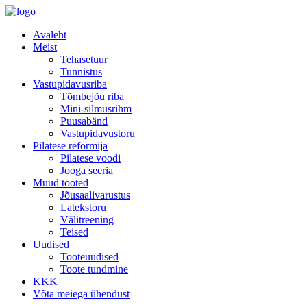
Avaleht
Meist
Tehasetuur
Tunnistus
Vastupidavusriba
Tõmbejõu riba
Mini-silmusrihm
Puusabänd
Vastupidavustoru
Pilatese reformija
Pilatese voodi
Jooga seeria
Muud tooted
Jõusaalivarustus
Latekstoru
Välitreening
Teised
Uudised
Tooteuudised
Toote tundmine
KKK
Võta meiega ühendust