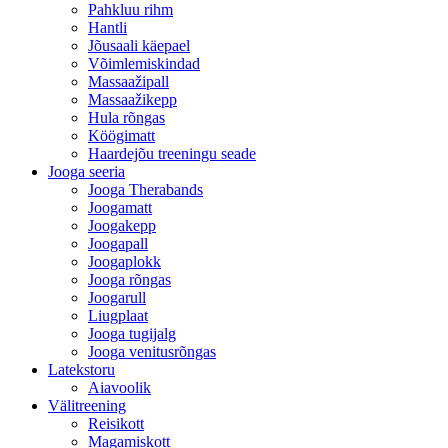
Pahkluu rihm
Hantli
Jõusaali käepael
Võimlemiskindad
Massaažipall
Massaažikepp
Hula rõngas
Köögimatt
Haardejõu treeningu seade
Jooga seeria
Jooga Therabands
Joogamatt
Joogakepp
Joogapall
Joogaplokk
Jooga rõngas
Joogarull
Liugplaat
Jooga tugijalg
Jooga venitusrõngas
Latekstoru
Aiavoolik
Välitreening
Reisikott
Magamiskott