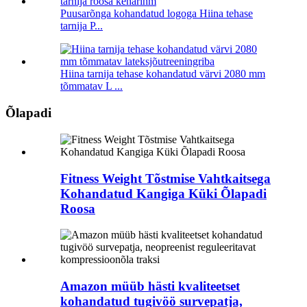
Puusarõnga kohandatud logoga Hiina tehase
tarnija P...
Hiina tarnija tehase kohandatud värvi 2080 mm
tõmmatav L ...
Õlapadi
Fitness Weight Tõstmise Vahtkaitsega
Kohandatud Kangiga Küki Õlapadi
Roosa
Amazon müüb hästi kvaliteetset
kohandatud tugivöö survepatja,