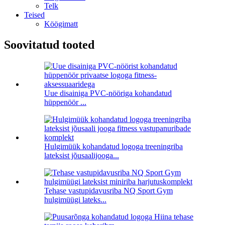
Telk
Teised
Köögimatt
Soovitatud tooted
Uue disainiga PVC-nööriga kohandatud
hüppenöör ...
Hulgimüük kohandatud logoga treeningriba
lateksist jõusaalijooga...
Tehase vastupidavusriba NQ Sport Gym
hulgimüügi lateks...