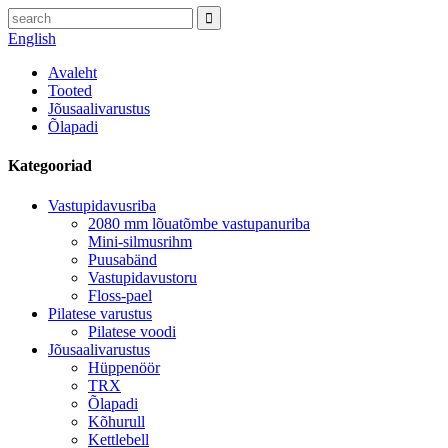
English
Avaleht
Tooted
Jõusaalivarustus
Õlapadi
Kategooriad
Vastupidavusriba
2080 mm lõuatõmbe vastupanuriba
Mini-silmusrihm
Puusabänd
Vastupidavustoru
Floss-pael
Pilatese varustus
Pilatese voodi
Jõusaalivarustus
Hüppenöör
TRX
Õlapadi
Kõhurull
Kettlebell