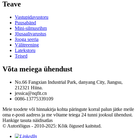
Teave
Vastupidavustoru
Puusabänd
Mini-silmusrihm
Jõusaalivarustus
Jooga seeria
Välitreening
Latekstoru
Teised
Võta meiega ühendust
No.66 Fangxian Industrial Park, danyang City, Jiangsu,
212321 Hiina.
jessica@nqfit.cn
0086-13775339109
Meie toodete või hinnakirja kohta päringute korral palun jätke meile
oma e-posti aadress ja me võtame teiega 24 tunni jooksul ühendust.
Hankige tasuta näidisatlas
© Autoriõigus - 2010-2025: Kõik õigused kaitstud.