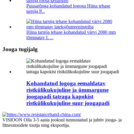
Puusarõnga kohandatud logoga Hiina tehase
tarnija P...
Hiina tarnija tehase kohandatud värvi 2080 mm
tõmmatav L ...
Jooga tugijalg
Kohandatud logoga eemaldatav
ristkülikukujuline ja ümmargune
joogapadi tatraga kapokist
ristkülikukujuline suur joogapadi
VISIOON Olla 3-5 aasta jooksul tunnustatud ja juhtiv jooga- ja
fitnesstoodete tootja ning eksportija.