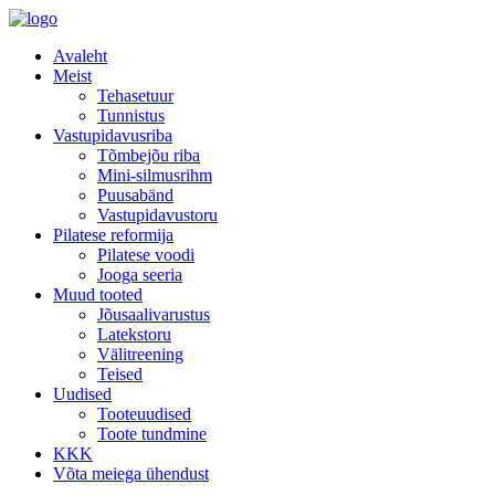
Avaleht
Meist
Tehasetuur
Tunnistus
Vastupidavusriba
Tõmbejõu riba
Mini-silmusrihm
Puusabänd
Vastupidavustoru
Pilatese reformija
Pilatese voodi
Jooga seeria
Muud tooted
Jõusaalivarustus
Latekstoru
Välitreening
Teised
Uudised
Tooteuudised
Toote tundmine
KKK
Võta meiega ühendust