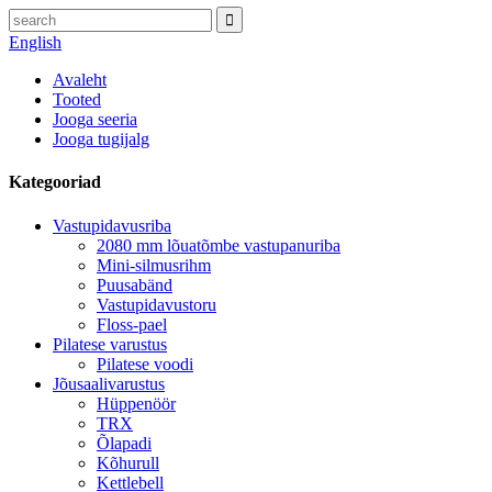
English
Avaleht
Tooted
Jooga seeria
Jooga tugijalg
Kategooriad
Vastupidavusriba
2080 mm lõuatõmbe vastupanuriba
Mini-silmusrihm
Puusabänd
Vastupidavustoru
Floss-pael
Pilatese varustus
Pilatese voodi
Jõusaalivarustus
Hüppenöör
TRX
Õlapadi
Kõhurull
Kettlebell