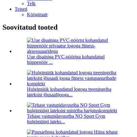
Telk
Teised
Köögimatt
Soovitatud tooted
Uue disainiga PVC-nööriga kohandatud
hüppenöör ...
Hulgimüük kohandatud logoga treeningriba
lateksist jõusaalijooga...
Tehase vastupidavusriba NQ Sport Gym
hulgimüügi lateks...