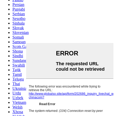
Persian
Punjabi
Serbian
Sesotho
Sinhala
Slovak
Slovenian
Somali
Samoan
Scots Gaelic
Shona
Sindhi
Sundanese
Swahili
Tajik
Tamil
Telugu
Thai
Ukrainian
Urdu
Uzbek
Vietnamese
Welsh
Xhosa