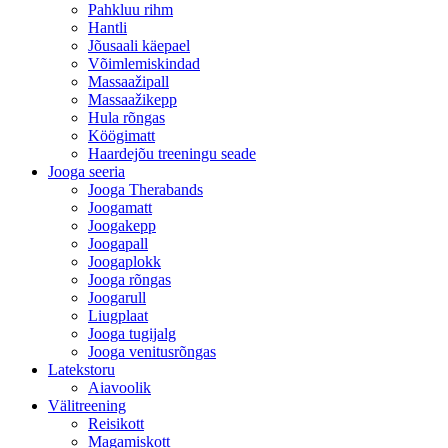
Pahkluu rihm
Hantli
Jõusaali käepael
Võimlemiskindad
Massaažipall
Massaažikepp
Hula rõngas
Köögimatt
Haardejõu treeningu seade
Jooga seeria
Jooga Therabands
Joogamatt
Joogakepp
Joogapall
Joogaplokk
Jooga rõngas
Joogarull
Liugplaat
Jooga tugijalg
Jooga venitusrõngas
Latekstoru
Aiavoolik
Välitreening
Reisikott
Magamiskott