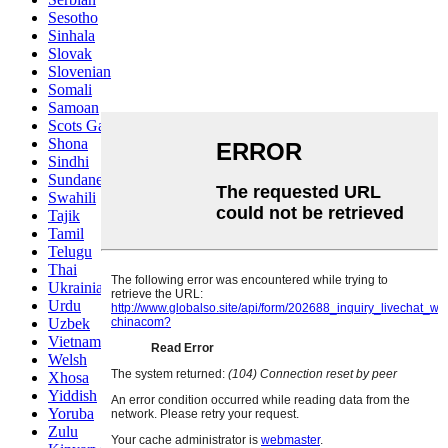
Sesotho
Sinhala
Slovak
Slovenian
Somali
Samoan
Scots Gaelic
Shona
Sindhi
Sundanese
Swahili
Tajik
Tamil
Telugu
Thai
Ukrainian
Urdu
Uzbek
Vietnamese
Welsh
Xhosa
Yiddish
Yoruba
Zulu