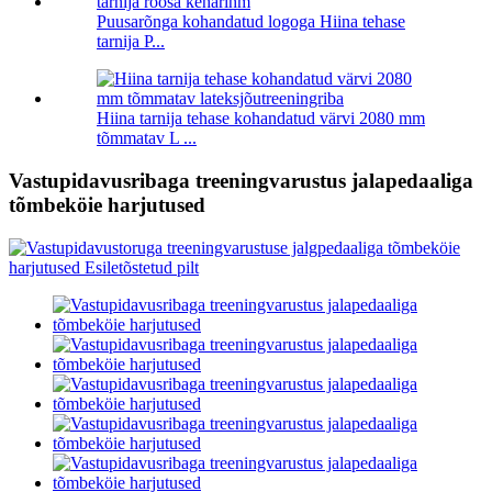
Puusarõnga kohandatud logoga Hiina tehase
tarnija P...
Hiina tarnija tehase kohandatud värvi 2080 mm
tõmmatav L ...
Vastupidavusribaga treeningvarustus jalapedaaliga
tõmbeköie harjutused