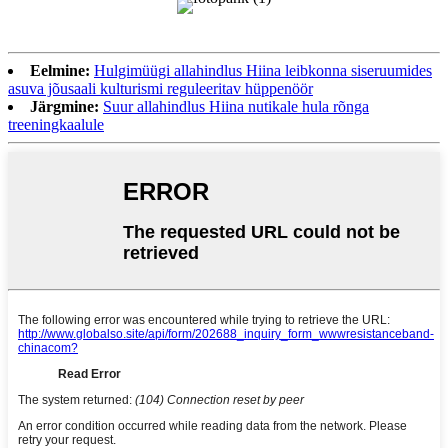
Eelmine:
Hulgimüügi allahindlus Hiina leibkonna siseruumides
asuva jõusaali kulturismi reguleeritav hüppenöör
Järgmine:
Suur allahindlus Hiina nutikale hula rõnga
treeningkaalule