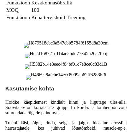
Funktsioon
Keskkonnasõbralik
MOQ
100
Funktsioon
Keha tervishoid Treening
Kasutamise kohta
Hoidke käepidemest kindlalt kinni ja liigutage üles-alla.
Soovitatav on korrata 2-3 gruppi 15 korda. Ja tõmbenöör võib
suurendada õlgade painduvust.
Treeni käsi, õlgu, rinda, selga ja jalgu. Ideaalne crossfit'i
harrastajatele, kes juhivad lõuatõmbeid, muscle-up'e,