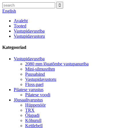
English
Avaleht
Tooted
Vastupidavusriba
Vastupidavustoru
Kategooriad
Vastupidavusriba
2080 mm lõuatõmbe vastupanuriba
Mini-silmusrihm
Puusabänd
Vastupidavustoru
Floss-pael
Pilatese varustus
Pilatese voodi
Jõusaalivarustus
Hüppenöör
TRX
Õlapadi
Kõhurull
Kettlebell