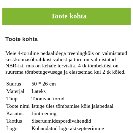
Toote kohta
Toote kohta
Meie 4-toruline pedaalidega treeningköis on valmistatud
keskkonnasõbralikust vahust ja toru on valmistatud
NBR-ist, mis on kehale tervislik. 4 tk tõmbeköisi on
suurema tõmbetugevusega ja elastsemad kui 2 tk köied.
Suurus
50 * 26 cm
Materjal
Lateks
Tüüp
Toonivad torud
Toote nimi
Istuge üles tõmbamise köie jalapedaal
Kasutus
Jõutreening
Taotlus
Siseruumidespordivahendid
Logo
Kohandatud logo aktsepteerimine