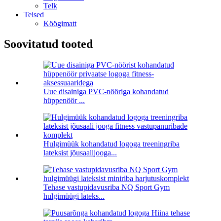
Telk
Teised
Köögimatt
Soovitatud tooted
Uue disainiga PVC-nööriga kohandatud
hüppenöör ...
Hulgimüük kohandatud logoga treeningriba
lateksist jõusaalijooga...
Tehase vastupidavusriba NQ Sport Gym
hulgimüügi lateks...