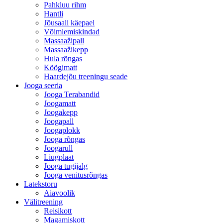
Pahkluu rihm
Hantli
Jõusaali käepael
Võimlemiskindad
Massaažipall
Massaažikepp
Hula rõngas
Köögimatt
Haardejõu treeningu seade
Jooga seeria
Jooga Terabandid
Joogamatt
Joogakepp
Joogapall
Joogaplokk
Jooga rõngas
Joogarull
Liugplaat
Jooga tugijalg
Jooga venitusrõngas
Latekstoru
Aiavoolik
Välitreening
Reisikott
Magamiskott