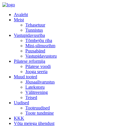
Avaleht
Meist
Tehasetuur
Tunnistus
Vastupidavusriba
Tõmbejõu riba
Mini-silmusrihm
Puusabänd
Vastupidavustoru
Pilatese reformija
Pilatese voodi
Jooga seeria
Muud tooted
Jõusaalivarustus
Latekstoru
Välitreening
Teised
Uudised
Tooteuudised
Toote tundmine
KKK
Võta meiega ühendust