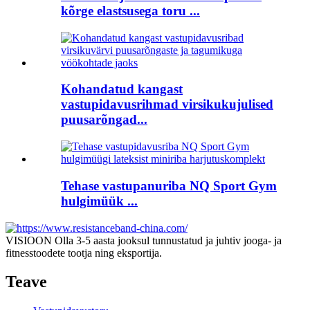
kõrge elastsusega toru ...
Kohandatud kangast
vastupidavusrihmad virsikukujulised
puusarõngad...
Tehase vastupanuriba NQ Sport Gym
hulgimüük ...
VISIOON Olla 3-5 aasta jooksul tunnustatud ja juhtiv jooga- ja
fitnesstoodete tootja ning eksportija.
Teave