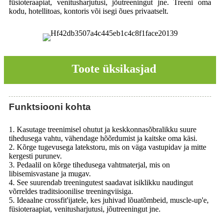
füsioteraapiat, venitusharjutusi, jõutreeningut jne. Treeni oma
kodu, hotellitoas, kontoris või isegi õues privaatselt.
Toote üksikasjad
Funktsiooni kohta
1. Kasutage treenimisel ohutut ja keskkonnasõbralikku suure
tihedusega vahtu, vähendage hõõrdumist ja kaitske oma käsi.
2. Kõrge tugevusega latekstoru, mis on väga vastupidav ja mitte
kergesti purunev.
3. Pedaalil on kõrge tihedusega vahtmaterjal, mis on
libisemisvastane ja mugav.
4. See suurendab treeningutest saadavat isiklikku naudingut
võrreldes traditsioonilise treeningviisiga.
5. Ideaalne crossfit'ijatele, kes juhivad lõuatõmbeid, muscle-up'e,
füsioteraapiat, venitusharjutusi, jõutreeningut jne.