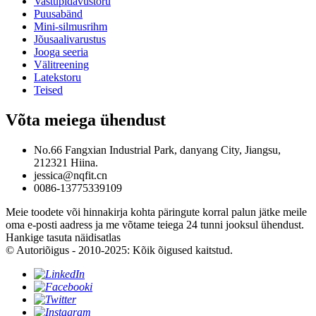
Vastupidavustoru
Puusabänd
Mini-silmusrihm
Jõusaalivarustus
Jooga seeria
Välitreening
Latekstoru
Teised
Võta meiega ühendust
No.66 Fangxian Industrial Park, danyang City, Jiangsu,
212321 Hiina.
jessica@nqfit.cn
0086-13775339109
Meie toodete või hinnakirja kohta päringute korral palun jätke meile
oma e-posti aadress ja me võtame teiega 24 tunni jooksul ühendust.
Hankige tasuta näidisatlas
© Autoriõigus - 2010-2025: Kõik õigused kaitstud.