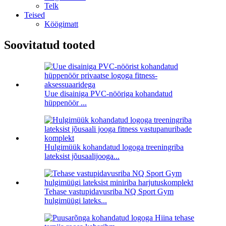
Telk
Teised
Köögimatt
Soovitatud tooted
Uue disainiga PVC-nööriga kohandatud
hüppenöör ...
Hulgimüük kohandatud logoga treeningriba
lateksist jõusaalijooga...
Tehase vastupidavusriba NQ Sport Gym
hulgimüügi lateks...