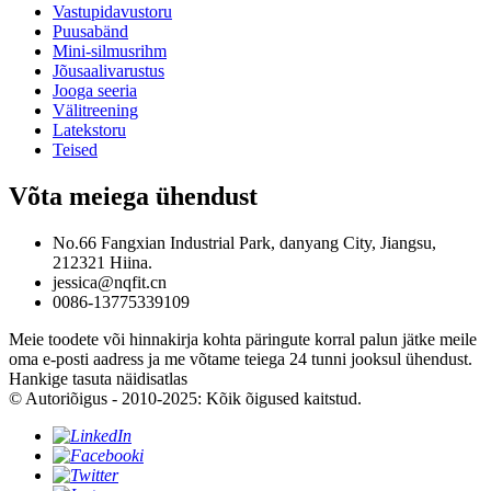
Vastupidavustoru
Puusabänd
Mini-silmusrihm
Jõusaalivarustus
Jooga seeria
Välitreening
Latekstoru
Teised
Võta meiega ühendust
No.66 Fangxian Industrial Park, danyang City, Jiangsu,
212321 Hiina.
jessica@nqfit.cn
0086-13775339109
Meie toodete või hinnakirja kohta päringute korral palun jätke meile
oma e-posti aadress ja me võtame teiega 24 tunni jooksul ühendust.
Hankige tasuta näidisatlas
© Autoriõigus - 2010-2025: Kõik õigused kaitstud.