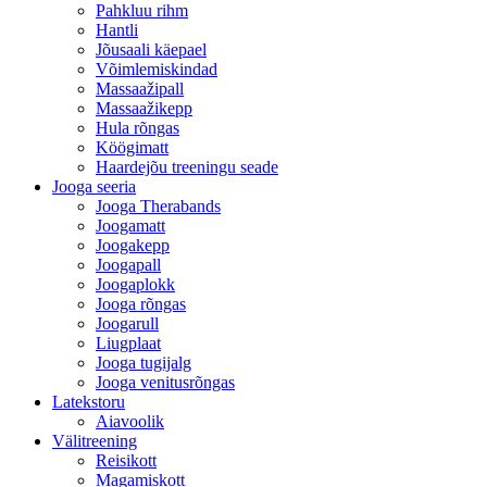
Pahkluu rihm
Hantli
Jõusaali käepael
Võimlemiskindad
Massaažipall
Massaažikepp
Hula rõngas
Köögimatt
Haardejõu treeningu seade
Jooga seeria
Jooga Therabands
Joogamatt
Joogakepp
Joogapall
Joogaplokk
Jooga rõngas
Joogarull
Liugplaat
Jooga tugijalg
Jooga venitusrõngas
Latekstoru
Aiavoolik
Välitreening
Reisikott
Magamiskott