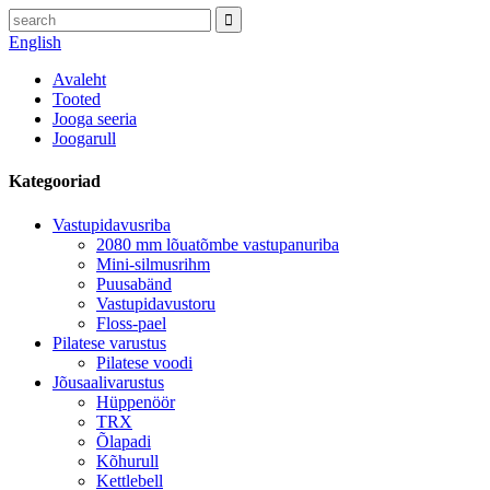
English
Avaleht
Tooted
Jooga seeria
Joogarull
Kategooriad
Vastupidavusriba
2080 mm lõuatõmbe vastupanuriba
Mini-silmusrihm
Puusabänd
Vastupidavustoru
Floss-pael
Pilatese varustus
Pilatese voodi
Jõusaalivarustus
Hüppenöör
TRX
Õlapadi
Kõhurull
Kettlebell