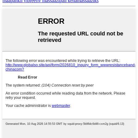
maapähkli vibreeriv massaažipall kehamassaažiks