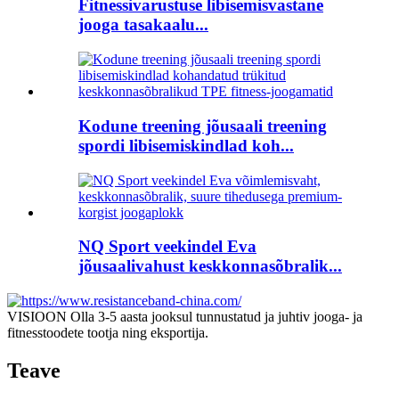
Fitnessivarustuse libisemisvastane
jooga tasakaalu...
Kodune treening jõusaali treening
spordi libisemiskindlad koh...
NQ Sport veekindel Eva
jõusaalivahust keskkonnasõbralik...
VISIOON Olla 3-5 aasta jooksul tunnustatud ja juhtiv jooga- ja
fitnesstoodete tootja ning eksportija.
Teave