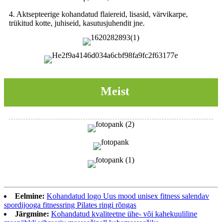
4. Aktsepteerige kohandatud flaiereid, lisasid, värvikarpe,
trükitud kotte, juhiseid, kasutusjuhendit jne.
Meist
Eelmine:
Kohandatud logo Uus mood unisex fitness salendav
spordijooga fitnessring Pilates ringi rõngas
Järgmine:
Kohandatud kvaliteetne ühe- või kahekuuliline