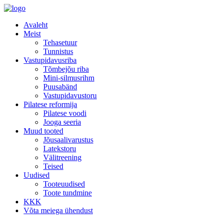
Avaleht
Meist
Tehasetuur
Tunnistus
Vastupidavusriba
Tõmbejõu riba
Mini-silmusrihm
Puusabänd
Vastupidavustoru
Pilatese reformija
Pilatese voodi
Jooga seeria
Muud tooted
Jõusaalivarustus
Latekstoru
Välitreening
Teised
Uudised
Tooteuudised
Toote tundmine
KKK
Võta meiega ühendust