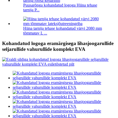
Puusarõnga kohandatud logoga Hiina tehase
tarnija P...
Hiina tarnija tehase kohandatud värvi 2080 mm
tõmmatav L ...
Kohandatud logoga eramärgisega lihasjoogarullide
seljarullide vahurullide komplekt EVA