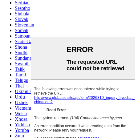
Serbian
Sesotho
Sinhala
Slovak
Slovenian
Somali
Samoan
Scots Gaelic
Shona
Sindhi
Sundanese
Swahili
Tajik
Tamil
Telugu
Thai
Ukrainian
Urdu
Uzbek
Vietnamese
Welsh
Xhosa
Yiddish
Yoruba
Zulu