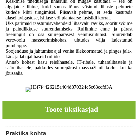
Keskmise tihedusega lihasrulli on mugav kasutada – see on
algajatele lihtne, kuid samas tõhus väsinud lihaste pehmete
kudede kihti tungimisel. Piisavalt pehme, et seda kasutada
alaseljavigastuse, ishiase või plantaarse fastsiidi korral.
Üks parimaid taastumisvahendeid lihasvalu raviks, sooritusvõime
ja paindlikkuse suurendamiseks. Rullimine enne ja pärast
treeningut on osa suurepärasest venitusrutiinist. Suurendab
verevoolu masseerimiskohas, uhtudes välja ladestunud
piimhappe.
Soojenduse ja jahtumise ajal venita ülekoormatud ja pinges jala-,
käe- ja labajalihaseid rullides.
Annab kohest kasu reielihastele, IT-ribale, tuharalihastele ja
säärelihastele, pakkudes suurepärast massaaži nii kodus kui ka
jõusaalis.
Toote üksikasjad
Praktika kohta