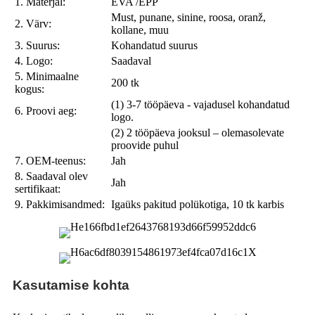
1. Materjal:
EVA /EPP
Must, punane, sinine, roosa, oranž,
2. Värv:
kollane, muu
3. Suurus:
Kohandatud suurus
4. Logo:
Saadaval
5. Minimaalne
200 tk
kogus:
(1) 3-7 tööpäeva - vajadusel kohandatud
6. Proovi aeg:
logo.
(2) 2 tööpäeva jooksul – olemasolevate
proovide puhul
7. OEM-teenus:
Jah
8. Saadaval olev
Jah
sertifikaat:
9. Pakkimisandmed:
Igaüks pakitud polükotiga, 10 tk karbis
Kasutamise kohta