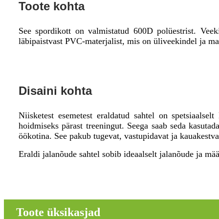
Toote kohta
See spordikott on valmistatud 600D polüestrist. Veek
läbipaistvast PVC-materjalist, mis on üliveekindel ja ma
Disaini kohta
Niisketest esemetest eraldatud sahtel on spetsiaalsel
hoidmiseks pärast treeningut. Seega saab seda kasutada
öökotina. See pakub tugevat, vastupidavat ja kauakestvat
Eraldi jalanõude sahtel sobib ideaalselt jalanõude ja mää
Toote üksikasjad