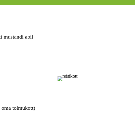
ti mustandi abil
n oma tolmukott)