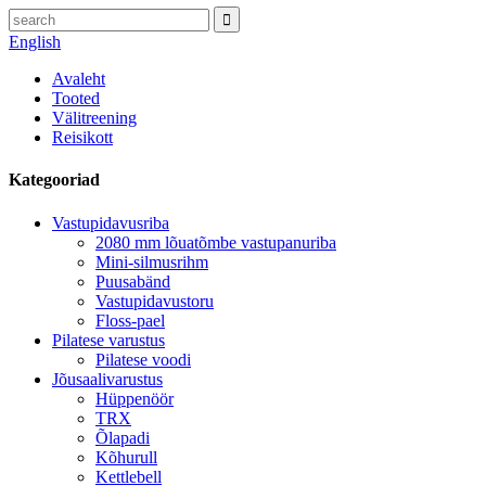
English
Avaleht
Tooted
Välitreening
Reisikott
Kategooriad
Vastupidavusriba
2080 mm lõuatõmbe vastupanuriba
Mini-silmusrihm
Puusabänd
Vastupidavustoru
Floss-pael
Pilatese varustus
Pilatese voodi
Jõusaalivarustus
Hüppenöör
TRX
Õlapadi
Kõhurull
Kettlebell