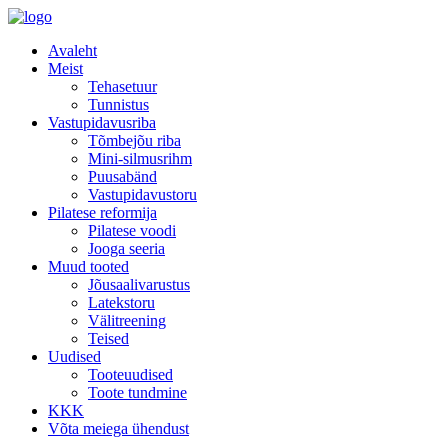
Avaleht
Meist
Tehasetuur
Tunnistus
Vastupidavusriba
Tõmbejõu riba
Mini-silmusrihm
Puusabänd
Vastupidavustoru
Pilatese reformija
Pilatese voodi
Jooga seeria
Muud tooted
Jõusaalivarustus
Latekstoru
Välitreening
Teised
Uudised
Tooteuudised
Toote tundmine
KKK
Võta meiega ühendust