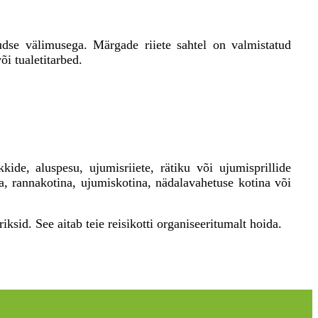
udse välimusega. Märgade riiete sahtel on valmistatud
i tualetitarbed.
ide, aluspesu, ujumisriiete, rätiku või ujumisprillide
a, rannakotina, ujumiskotina, nädalavahetuse kotina või
ksid. See aitab teie reisikotti organiseeritumalt hoida.