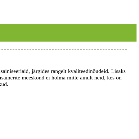
ainiseeriaid, järgides rangelt kvaliteedinõudeid. Lisaks
ainerite meeskond ei hõlma mitte ainult neid, kes on
kud.