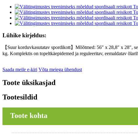
Lühike kirjeldus:
【Suur korduvkasutatav spordikott】Mõõtmed: 56″ x 28,8″ x 28″, see on
kg. Komplektis on topeltkäepidemed ja reguleeritav, eemaldatav õla
Saada meile e-kiri
Võta meiega ühendust
Toote üksikasjad
Tootesildid
Toote kohta