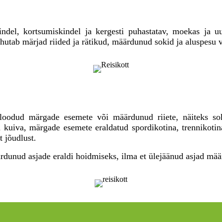
indel, kortsumiskindel ja kergesti puhastatav, moekas ja u
hutab märjad riided ja rätikud, määrdunud sokid ja aluspesu võ
t loodud märgade esemete või määrdunud riiete, näiteks sokk
 kuiva, märgade esemete eraldatud spordikotina, trennikotin
 jõudlust.
rdunud asjade eraldi hoidmiseks, ilma et ülejäänud asjad määri