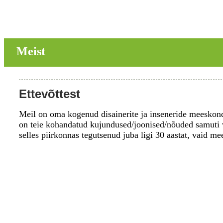
Meist
Ettevõttest
Meil on oma kogenud disainerite ja inseneride meeskond,
on teie kohandatud kujundused/joonised/nõuded samuti 
selles piirkonnas tegutsenud juba ligi 30 aastat, vaid me