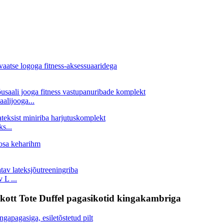
alijooga...
s...
 L ...
sikott Tote Duffel pagasikotid kingakambriga