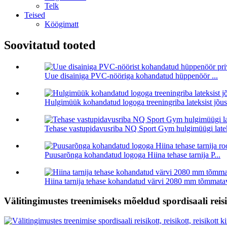
Telk
Teised
Köögimatt
Soovitatud tooted
Uue disainiga PVC-nööriga kohandatud hüppenöör ...
Hulgimüük kohandatud logoga treeningriba lateksist jõusa
Tehase vastupidavusriba NQ Sport Gym hulgimüügi latek
Puusarõnga kohandatud logoga Hiina tehase tarnija P...
Hiina tarnija tehase kohandatud värvi 2080 mm tõmmatav
Välitingimustes treenimiseks mõeldud spordisaali rei