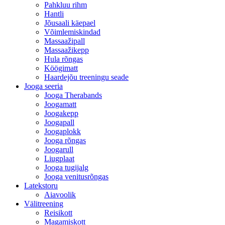
Pahkluu rihm
Hantli
Jõusaali käepael
Võimlemiskindad
Massaažipall
Massaažikepp
Hula rõngas
Köögimatt
Haardejõu treeningu seade
Jooga seeria
Jooga Therabands
Joogamatt
Joogakepp
Joogapall
Joogaplokk
Jooga rõngas
Joogarull
Liugplaat
Jooga tugijalg
Jooga venitusrõngas
Latekstoru
Aiavoolik
Välitreening
Reisikott
Magamiskott