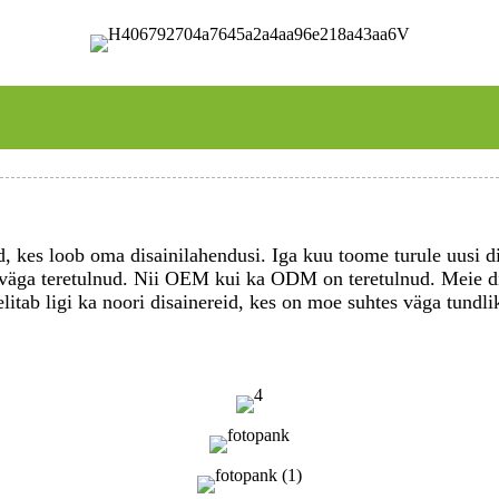
 kes loob oma disainilahendusi. Iga kuu toome turule uusi dis
väga teretulnud. Nii OEM kui ka ODM on teretulnud. Meie dis
elitab ligi ka noori disainereid, kes on moe suhtes väga tundli